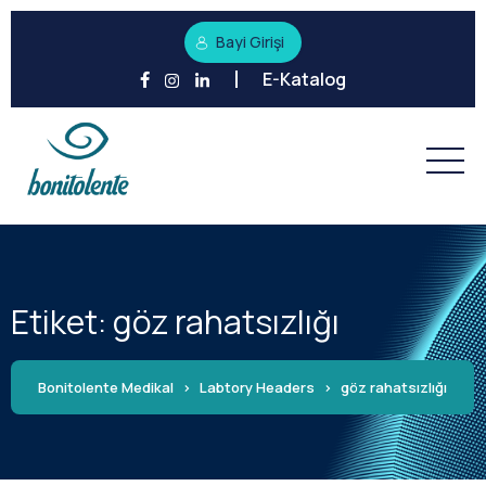
Bayi Girişi
E-Katalog
Etiket:
göz rahatsızlığı
Bonitolente Medikal
>
Labtory Headers
>
göz rahatsızlığı