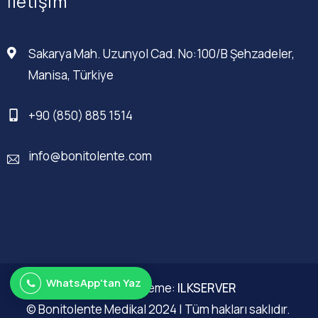
İletişim
Sakarya Mah. Uzunyol Cad. No:100/B Şehzadeler,
Manisa, Türkiye
+90 (850) 885 1514
info@bonitolente.com
WhatsApp'tan Yaz
Web Düzenleme:
ILKSERVER
© Bonitolente Medikal 2024 | Tüm hakları saklıdır.