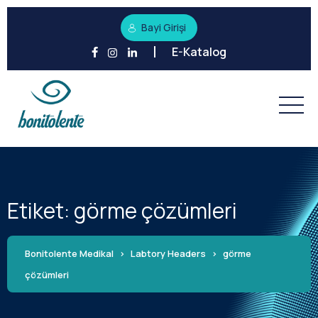
Bayi Girişi
E-Katalog
Etiket:
görme çözümleri
Bonitolente Medikal
>
Labtory Headers
>
görme
çözümleri