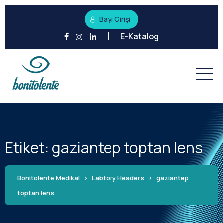
Bayi Girişi
E-Katalog
Etiket:
gaziantep toptan lens
Bonitolente Medikal
>
Labtory Headers
>
gaziantep
toptan lens