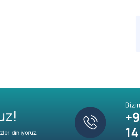
Bizi
uz!
+9
14
leri dinliyoruz.