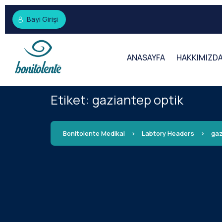
Bayi Girişi
ANASAYFA
HAKKIMIZD
Etiket:
gaziantep optik
Bonitolente Medikal
>
Labtory Headers
>
gaz