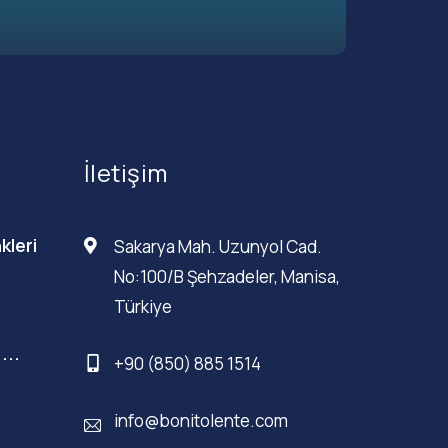
İletişim
kleri
Sakarya Mah. Uzunyol Cad.
No:100/B Şehzadeler, Manisa,
Türkiye
...
+90 (850) 885 1514
info@bonitolente.com