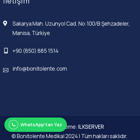
İletişim
Sakarya Mah. Uzunyol Cad. No:100/B Şehzadeler,
Manisa, Türkiye
+90 (850) 885 1514
info@bonitolente.com
WhatsApp'tan Yaz
Web Düzenleme:
ILKSERVER
© Bonitolente Medikal 2024 | Tüm hakları saklıdır.