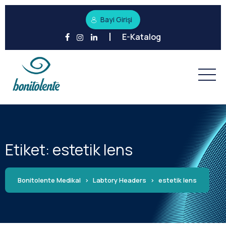
Bayi Girişi
E-Katalog
Etiket:
estetik lens
Bonitolente Medikal
>
Labtory Headers
>
estetik lens