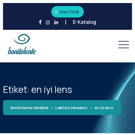
Bayi Girişi
E-Katalog
Etiket:
en iyi lens
Bonitolente Medikal
>
Labtory Headers
>
en iyi lens