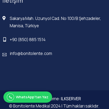
İletişim
Sakarya Mah. Uzunyol Cad. No:100/B Şehzadeler,
Manisa, Türkiye
+90 (850) 885 1514
info@bonitolente.com
WhatsApp'tan Yaz
Web Düzenleme:
ILKSERVER
© Bonitolente Medikal 2024 | Tüm hakları saklıdır.