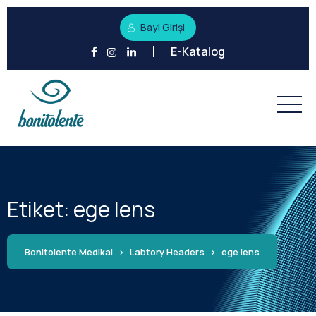
Bayi Girişi
E-Katalog
Etiket:
ege lens
Bonitolente Medikal
>
Labtory Headers
>
ege lens