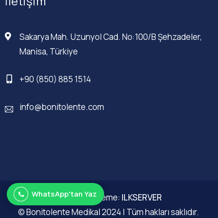
İletişim
Sakarya Mah. Uzunyol Cad. No:100/B Şehzadeler,
Manisa, Türkiye
+90 (850) 885 1514
info@bonitolente.com
WhatsApp'tan Yaz
Web Düzenleme:
ILKSERVER
© Bonitolente Medikal 2024 | Tüm hakları saklıdır.