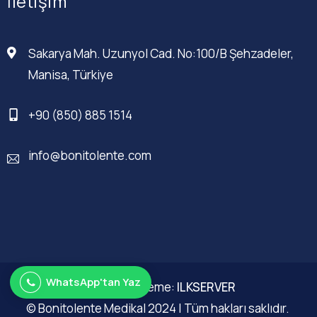
İletişim
Sakarya Mah. Uzunyol Cad. No:100/B Şehzadeler,
Manisa, Türkiye
+90 (850) 885 1514
info@bonitolente.com
WhatsApp'tan Yaz
Web Düzenleme:
ILKSERVER
© Bonitolente Medikal 2024 | Tüm hakları saklıdır.