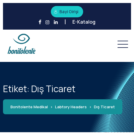
Bayi Girişi
E-Katalog
Etiket:
Dış Ticaret
Bonitolente Medikal
>
Labtory Headers
>
Dış Ticaret