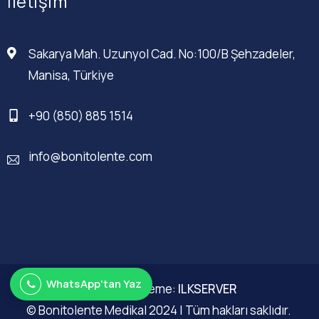
İletişim
Sakarya Mah. Uzunyol Cad. No:100/B Şehzadeler,
Manisa, Türkiye
+90 (850) 885 1514
info@bonitolente.com
WhatsApp'tan Yaz
Web Düzenleme:
ILKSERVER
© Bonitolente Medikal 2024 | Tüm hakları saklıdır.