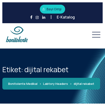
Bayi Girişi
E-Katalog
Etiket:
dijital rekabet
Bonitolente Medikal
>
Labtory Headers
>
dijital rekabet