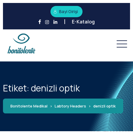
Bayi Girişi
E-Katalog
Etiket:
denizli optik
Bonitolente Medikal
>
Labtory Headers
>
denizli optik