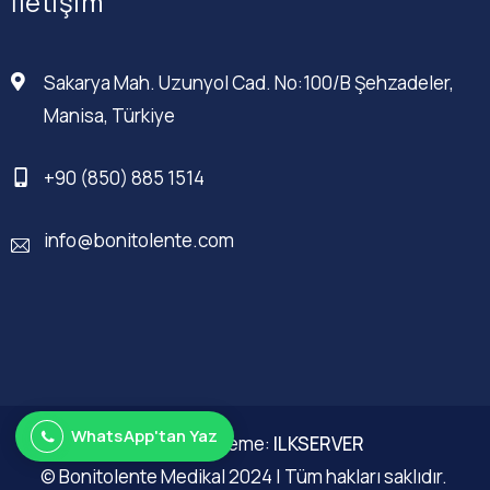
İletişim
Sakarya Mah. Uzunyol Cad. No:100/B Şehzadeler,
Manisa, Türkiye
+90 (850) 885 1514
info@bonitolente.com
WhatsApp'tan Yaz
Web Düzenleme:
ILKSERVER
© Bonitolente Medikal 2024 | Tüm hakları saklıdır.