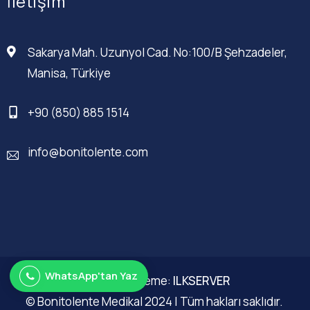
İletişim
Sakarya Mah. Uzunyol Cad. No:100/B Şehzadeler,
Manisa, Türkiye
+90 (850) 885 1514
info@bonitolente.com
WhatsApp'tan Yaz
Web Düzenleme:
ILKSERVER
© Bonitolente Medikal 2024 | Tüm hakları saklıdır.