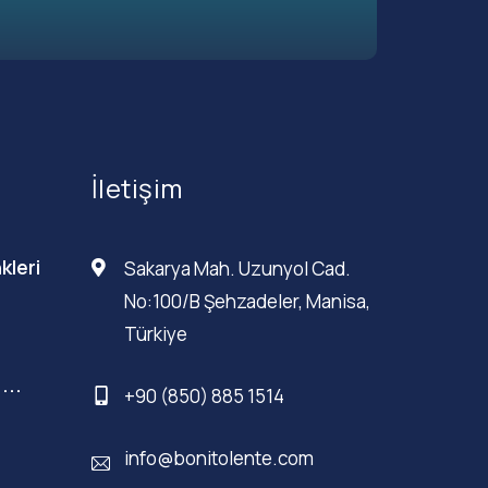
İletişim
kleri
Sakarya Mah. Uzunyol Cad.
No:100/B Şehzadeler, Manisa,
Türkiye
...
+90 (850) 885 1514
info@bonitolente.com