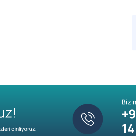
Bizi
uz!
+9
14
leri dinliyoruz.