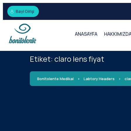
Bayi Girişi
ANASAYFA
HAKKIMIZD
Etiket:
claro lens fiyat
Bonitolente Medikal
>
Labtory Headers
>
cla