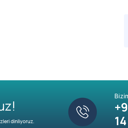
Bizi
uz!
+9
14
leri dinliyoruz.