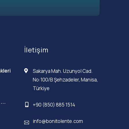
İletişim
kleri
Sakarya Mah. Uzunyol Cad.
No:100/B Şehzadeler, Manisa,
Türkiye
...
+90 (850) 885 1514
info@bonitolente.com