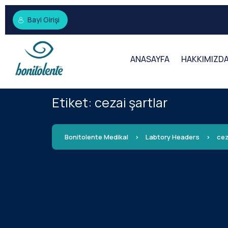
Bayi Girişi
ANASAYFA
HAKKIMIZD
Etiket:
cezai şartlar
Bonitolente Medikal
>
Labtory Headers
>
cez