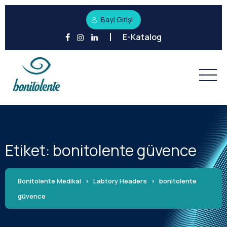
Bayi Girişi
E-Katalog
Etiket:
bonitolente güvence
Bonitolente Medikal
>
Labtory Headers
>
bonitolente
güvence