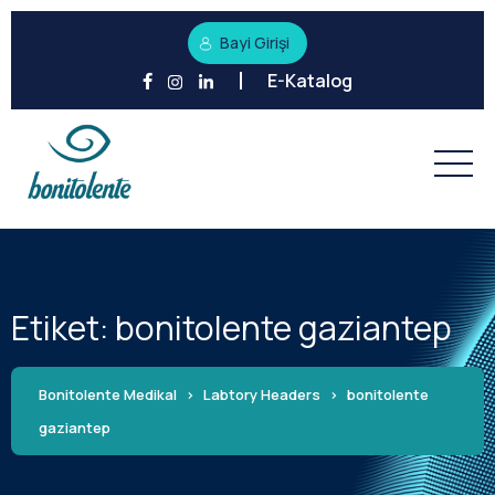
Bayi Girişi
E-Katalog
Etiket:
bonitolente gaziantep
Bonitolente Medikal
>
Labtory Headers
>
bonitolente
gaziantep