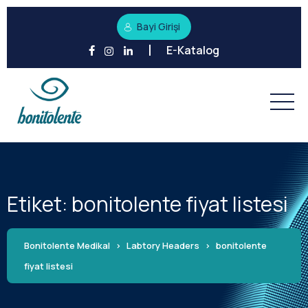
Bayi Girişi
E-Katalog
Etiket:
bonitolente fiyat listesi
Bonitolente Medikal
>
Labtory Headers
>
bonitolente
fiyat listesi