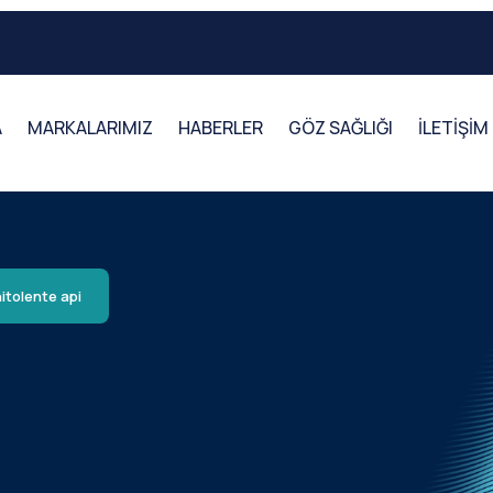
A
MARKALARIMIZ
HABERLER
GÖZ SAĞLIĞI
İLETİŞİM
itolente api