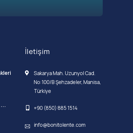
İletişim
kleri
Sakarya Mah. Uzunyol Cad.
No:100/B Şehzadeler, Manisa,
Türkiye
...
+90 (850) 885 1514
info@bonitolente.com