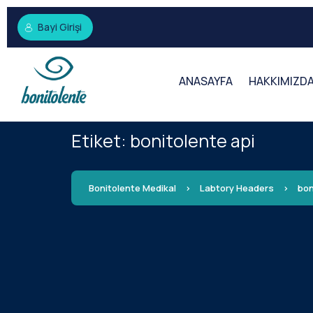
Bayi Girişi
ANASAYFA
HAKKIMIZD
Etiket:
bonitolente api
Bonitolente Medikal
>
Labtory Headers
>
bon