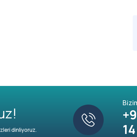
Bizi
uz!
+9
14
leri dinliyoruz.