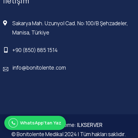
İletişim
Sakarya Mah. Uzunyol Cad. No:100/B Şehzadeler,
Manisa, Türkiye
+90 (850) 885 1514
info@bonitolente.com
WhatsApp'tan Yaz
Web Düzenleme:
ILKSERVER
© Bonitolente Medikal 2024 | Tüm hakları saklıdır.