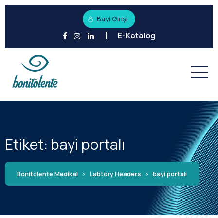
Bayi Girişi
E-Katalog
Etiket:
bayi portalı
Bonitolente Medikal
>
Labtory Headers
>
bayi portalı