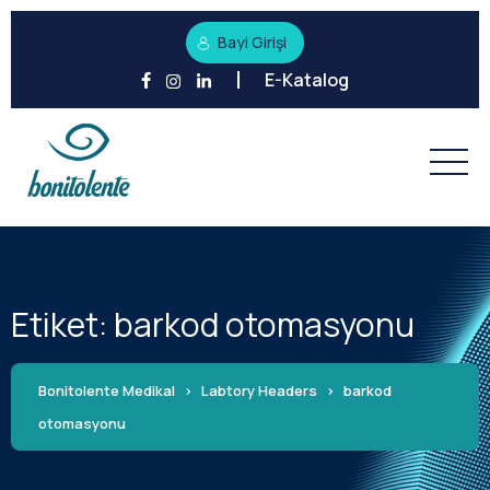
Bayi Girişi
E-Katalog
Etiket:
barkod otomasyonu
Bonitolente Medikal
>
Labtory Headers
>
barkod
otomasyonu