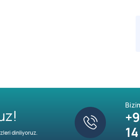
Bizi
uz!
+9
14
leri dinliyoruz.