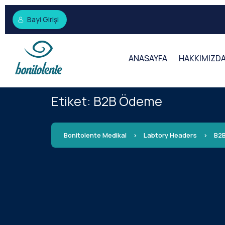
Bayi Girişi
ANASAYFA
HAKKIMIZD
Etiket:
B2B Ödeme
Bonitolente Medikal
>
Labtory Headers
>
B2