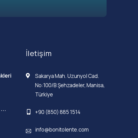
İletişim
kleri
Sakarya Mah. Uzunyol Cad.
No:100/B Şehzadeler, Manisa,
Türkiye
...
+90 (850) 885 1514
info@bonitolente.com