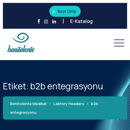
Bayi Girişi
E-Katalog
Etiket:
b2b entegrasyonu
Bonitolente Medikal
>
Labtory Headers
>
b2b
entegrasyonu