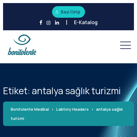
Bayi Girişi
E-Katalog
Etiket:
antalya sağlık turizmi
Bonitolente Medikal
>
Labtory Headers
>
antalya sağlık
turizmi