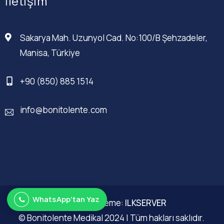
İletişim
Sakarya Mah. Uzunyol Cad. No:100/B Şehzadeler,
Manisa, Türkiye
+90 (850) 885 1514
info@bonitolente.com
WhatsApp'tan Yaz
Web Düzenleme:
ILKSERVER
© Bonitolente Medikal 2024 | Tüm hakları saklıdır.