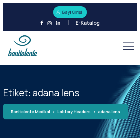
Bayi Girişi
E-Katalog
Etiket:
adana lens
Bonitolente Medikal
>
Labtory Headers
>
adana lens