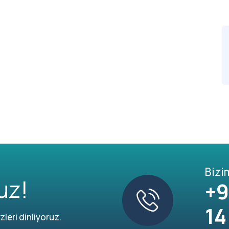
Bizi
uz!
+9
14
leri dinliyoruz.