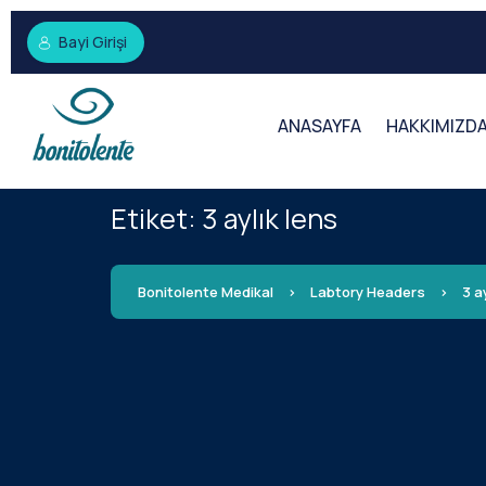
Bayi Girişi
ANASAYFA
HAKKIMIZD
Etiket:
3 aylık lens
Bonitolente Medikal
>
Labtory Headers
>
3 a