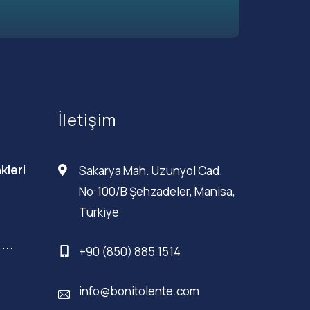
İletişim
kleri
Sakarya Mah. Uzunyol Cad.
No:100/B Şehzadeler, Manisa,
Türkiye
...
+90 (850) 885 1514
info@bonitolente.com