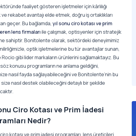
ktöründe faaliyet gösteren işletmeler için kârlılığı
 ve rekabet avantajı elde etmek, doğru iş ortaklıkları
an geçer. Bu bağlamda,
yıl sonu ciro kotası ve prim
eren lens firmaları
ile çalışmak, optisyenler için stratejik
me sahiptir. Bonitolente olarak, sektördeki deneyimimiz
ilirliğimizle, optik işletmelerine bu tür avantajlar sunan,
 Rocio gibi lider markaların ürünlerini sağlamaktayız. Bu
 söz konusu programların ne anlama geldiğini,
ize nasıl fayda sağlayabileceğini ve Bonitolente’nin bu
size nasıl destek olabileceğini detaylı bir şekilde
caktır.
onu Ciro Kotası ve Prim İadesi
ramları Nedir?
 ciro kotası ve prim iadesi programları, lens üreticileri