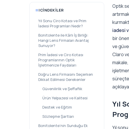
Optik se
ICINDEKILER
artırmak
Yıl Sonu Ciro Kotası ve Prim
kurmakt
İadesi Programları Nedir?
iadesi v
Bonitolente ile Kârlı İş Birliği:
bir öne
Hangi Lens Firmaları Avantaj
Sunuyor?
ve güven
Claro ve
Prim İadesi ve Ciro Kotası
Programlarının Optik
makale,
İşletmenize Faydaları
işletmen
Doğru Lens Firmasını Seçerken
süreçte 
Dikkat Edilmesi Gerekenler
açıklaya
Güvenilirlik ve Şeffaflık
Ürün Yelpazesi ve Kalitesi
Yıl S
Destek ve Eğitim
Prog
Sözleşme Şartları
Bonitolente’nin Sunduğu Ek
Yıl sonu