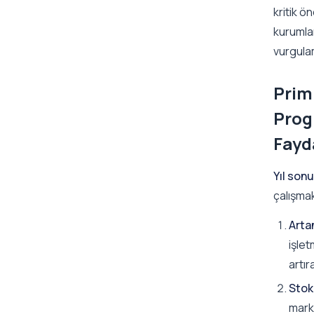
kritik ö
kurumlar
vurgula
Prim 
Prog
Fayd
Yıl sonu
çalışmak
Artan
işlet
artır
Stok 
mark