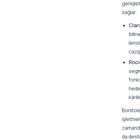
genişlet
sağlar.
Clar
bilin
lensl
cazip
Roci
segm
fonks
hedef
kârlı
Bonitole
işletmel
zamanda
da deste