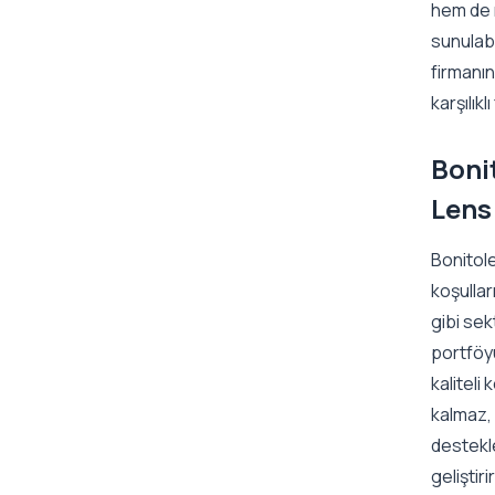
hem de n
sunulabil
firmanın
karşılık
Bonit
Lens
Bonitole
koşullar
gibi sek
portföy
kaliteli
kalmaz, 
destekl
geliştir