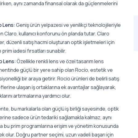
irken, aynı zamanda finansal olarak da güçlenmelerini
o Lens:
Geniş ürün yelpazesi ve yenilikçi teknolojileriyle
en Claro, kullanıcı konforunu ön planda tutar. Claro
er, düzenli satış hacmi oluşturan optik işletmeleri için
 prim iadesi fırsatları sunabilir.
o Lens:
Özellikle renkli lens ve özel tasarım lens
entinde güçlü bir yere sahip olan Rocio, estetik ve
iyonelliği bir araya getirir. Rocio ürünleri de belirli satış
lerine ulaşan iş ortaklarına ek avantajlar sağlayarak,
lıklarını artırmalarına yardımcı olur.
nte, bu markalarla olan güçlü iş birliği sayesinde, optik
erine sadece ürün tedariki sağlamakla kalmaz, aynı
 bu prim programlarına erişim ve yönetim konusunda
k olur. Doğru partner seçimi, uzun vadeli başarı için