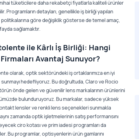
ihai tüketicilere daha rekabetçi fiyatlarla kaliteli ürünler
ir. Programların detayları, genellikle iş birliği yapılan
 politikalarına göre değişiklik gösterse de temel amaç,
lı fayda sağlamaktır.
olente ile Kârlı İş Birliği: Hangi
 Firmaları Avantaj Sunuyor?
nte olarak, optik sektöründeki iş ortaklarımıza en iyi
ı sunmayı hedefliyoruz. Bu doğrultuda, Claro ve Rocio
törün önde gelen ve güvenilir lens markalarının ürünlerini
ümüzde bulunduruyoruz. Bu markalar, sadece yüksek
 kontakt lensler ve renkli lens seçenekleri sunmakla
aynı zamanda optik işletmelerinin satış performansını
eyecek ciro kotası ve prim iadesi programları da
irler. Bu programlar, optisyenlerin ürün gamlarını