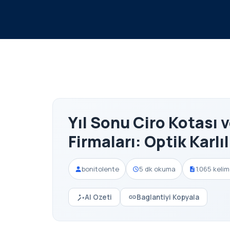
Yıl Sonu Ciro Kotası 
Firmaları: Optik Karlı
bonitolente
5 dk okuma
1.065 keli
AI Ozeti
Baglantiyi Kopyala