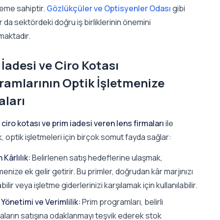
neme sahiptir.
Gözlükçüler ve Optisyenler Odası
gibi
 da sektördeki doğru iş birliklerinin önemini
maktadır.
İadesi ve Ciro Kotası
ramlarının Optik İşletmenize
aları
 ciro kotası ve prim iadesi veren lens firmaları
ile
, optik işletmeleri için birçok somut fayda sağlar:
 Kârlılık:
Belirlenen satış hedeflerine ulaşmak,
menize ek gelir getirir. Bu primler, doğrudan kâr marjınızı
abilir veya işletme giderlerinizi karşılamak için kullanılabilir.
Yönetimi ve Verimlilik:
Prim programları, belirli
aların satışına odaklanmayı teşvik ederek stok