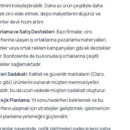
imini kolaylaştırabilir. Daha az ürün çeşidiyle daha
ek ciro elde etmek, depo maliyetlerini düşürür ve
ter devir hızını artırır.
rlama ve Satış Destekleri:
Bazı firmalar, ciro
lerine ulaşan iş ortaklarına pazarlama materyalleri,
imler veya ortak reklam kampanyaları gibi ek destekler
. Bonitolente de bu konuda iş ortaklarına çeşitli
ekler sağlamaktadır.
eri Sadakati:
Kaliteli ve güvenilir markaların (Claro,
o gibi) ürünlerini sunarak müşteri memnuniyetini
abilir, bu da uzun vadede müşteri sadakati oluşturur.
tejik Planlama:
Yıl sonu hedefleri belirlemek ve bu
lere ulaşmak için stratejiler geliştirmek, işletmenizin
 planlama yeteneğini güçlendirir.
amlar sayesinde, optik işletmeleri sadece lens satışı