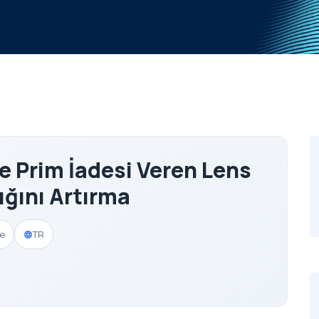
ve Prim İadesi Veren Lens
lığını Artırma
me
TR