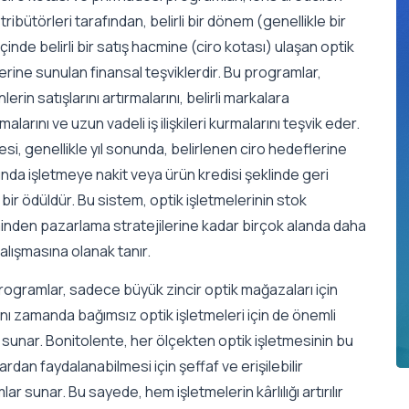
tribütörleri tarafından, belirli bir dönem (genellikle bir
) içinde belirli bir satış hacmine (ciro kotası) ulaşan optik
erine sunulan finansal teşviklerdir. Bu programlar,
lerin satışlarını artırmalarını, belirli markalara
alarını ve uzun vadeli iş ilişkileri kurmalarını teşvik eder.
esi, genellikle yıl sonunda, belirlenen ciro hedeflerine
ğında işletmeye nakit veya ürün kredisi şeklinde geri
ir ödüldür. Bu sistem, optik işletmelerinin stok
inden pazarlama stratejilerine kadar birçok alanda daha
çalışmasına olanak tanır.
rogramlar, sadece büyük zincir optik mağazaları için
ynı zamanda bağımsız optik işletmeleri için de önemli
r sunar. Bonitolente, her ölçekten optik işletmesinin bu
ardan faydalanabilmesi için şeffaf ve erişilebilir
ar sunar. Bu sayede, hem işletmelerin kârlılığı artırılır