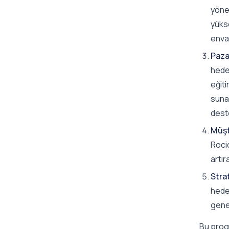
yönet
yüks
envan
Paza
hedef
eğit
sunar
dest
Müşt
Roci
artır
Stra
hedef
genel
Bu progr