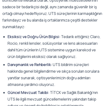
Bonitolente Medikal olarak, optisyenlik müesseselerinin
sadece bir tedarikçisi değil, aynı zamanda güvenilir bir iş
ortağı olmayı hedefliyoruz. UTS süreçlerinin karmaşıklığının
farkındayız ve bu alanda iş ortaklarımıza çeşitli destekler
sunmaktayız:
Eksiksiz ve Doğru Ürün Bilgisi:
Tedarik ettiğimiz Claro,
Rocio, renkli lensler, solüsyonlar ve lens aksesuarları
dahil tüm ürünlerin UTS sistemine uygun karekod ve
ürün bilgilerini eksiksiz olarak sağlıyoruz.
Danışmanlık ve Rehberlik:
UTS bildirim süreçleri
hakkında genel bilgilendirme ve sıkça sorulan sorulara
yanıtlar sunarak, optisyenlerimizin doğru adımları
atmasına yardımcı oluyoruz.
Güncel Mevzuat Takibi:
TİTCK ve Sağlık Bakanlığı’nın
UTS ile ilgili mevzuat güncellemelerini yakından takip
ediyor ve önemli değişiklikleri iş ortaklarımızla