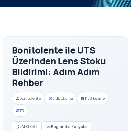
Bonitolente ile UTS
Üzerinden Lens Stoku
Bildirimi: Adım Adım
Rehber
bonitolente
6 dk okuma
1.133 kelime
TR
AI Ozeti
Baglantiyi Kopyala