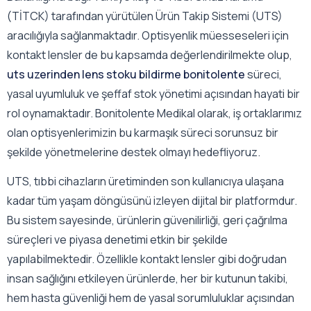
(TİTCK) tarafından yürütülen Ürün Takip Sistemi (UTS)
aracılığıyla sağlanmaktadır. Optisyenlik müesseseleri için
kontakt lensler de bu kapsamda değerlendirilmekte olup,
uts uzerinden lens stoku bildirme bonitolente
süreci,
yasal uyumluluk ve şeffaf stok yönetimi açısından hayati bir
rol oynamaktadır. Bonitolente Medikal olarak, iş ortaklarımız
olan optisyenlerimizin bu karmaşık süreci sorunsuz bir
şekilde yönetmelerine destek olmayı hedefliyoruz.
UTS, tıbbi cihazların üretiminden son kullanıcıya ulaşana
kadar tüm yaşam döngüsünü izleyen dijital bir platformdur.
Bu sistem sayesinde, ürünlerin güvenilirliği, geri çağrılma
süreçleri ve piyasa denetimi etkin bir şekilde
yapılabilmektedir. Özellikle kontakt lensler gibi doğrudan
insan sağlığını etkileyen ürünlerde, her bir kutunun takibi,
hem hasta güvenliği hem de yasal sorumluluklar açısından