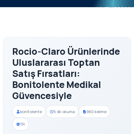
Rocio-Claro Ürünlerinde
Uluslararası Toptan
Satış Fırsatları:
Bonitolente Medikal
Güvencesiyle
bonitolente
5 dk okuma
960 kelime
TR