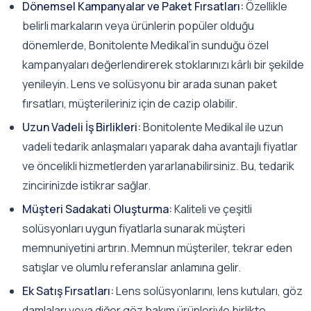
Dönemsel Kampanyalar ve Paket Fırsatları:
Özellikle
belirli markaların veya ürünlerin popüler olduğu
dönemlerde, Bonitolente Medikal’in sunduğu özel
kampanyaları değerlendirerek stoklarınızı kârlı bir şekilde
yenileyin. Lens ve solüsyonu bir arada sunan paket
fırsatları, müşterileriniz için de cazip olabilir.
Uzun Vadeli İş Birlikleri:
Bonitolente Medikal ile uzun
vadeli tedarik anlaşmaları yaparak daha avantajlı fiyatlar
ve öncelikli hizmetlerden yararlanabilirsiniz. Bu, tedarik
zincirinizde istikrar sağlar.
Müşteri Sadakati Oluşturma:
Kaliteli ve çeşitli
solüsyonları uygun fiyatlarla sunarak müşteri
memnuniyetini artırın. Memnun müşteriler, tekrar eden
satışlar ve olumlu referanslar anlamına gelir.
Ek Satış Fırsatları:
Lens solüsyonlarını, lens kutuları, göz
damlaları veya diğer göz bakım ürünleriyle birlikte