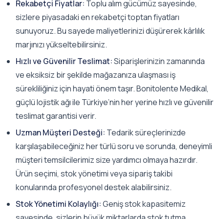
Rekabetçi Fiyatlar:
Toplu alım gücümüz sayesinde,
sizlere piyasadaki en rekabetçi toptan fiyatları
sunuyoruz. Bu sayede maliyetlerinizi düşürerek kârlılık
marjınızı yükseltebilirsiniz.
Hızlı ve Güvenilir Teslimat:
Siparişlerinizin zamanında
ve eksiksiz bir şekilde mağazanıza ulaşması iş
sürekliliğiniz için hayati önem taşır. Bonitolente Medikal,
güçlü lojistik ağı ile Türkiye’nin her yerine hızlı ve güvenilir
teslimat garantisi verir.
Uzman Müşteri Desteği:
Tedarik süreçlerinizde
karşılaşabileceğiniz her türlü soru ve sorunda, deneyimli
müşteri temsilcilerimiz size yardımcı olmaya hazırdır.
Ürün seçimi, stok yönetimi veya sipariş takibi
konularında profesyonel destek alabilirsiniz.
Stok Yönetimi Kolaylığı:
Geniş stok kapasitemiz
sayesinde, sizlerin büyük miktarlarda stok tutma