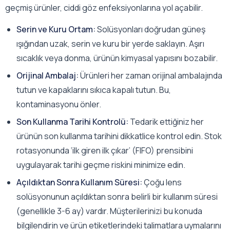
geçmiş ürünler, ciddi göz enfeksiyonlarına yol açabilir.
Serin ve Kuru Ortam:
Solüsyonları doğrudan güneş
ışığından uzak, serin ve kuru bir yerde saklayın. Aşırı
sıcaklık veya donma, ürünün kimyasal yapısını bozabilir.
Orijinal Ambalaj:
Ürünleri her zaman orijinal ambalajında
tutun ve kapaklarını sıkıca kapalı tutun. Bu,
kontaminasyonu önler.
Son Kullanma Tarihi Kontrolü:
Tedarik ettiğiniz her
ürünün son kullanma tarihini dikkatlice kontrol edin. Stok
rotasyonunda ‘ilk giren ilk çıkar’ (FIFO) prensibini
uygulayarak tarihi geçme riskini minimize edin.
Açıldıktan Sonra Kullanım Süresi:
Çoğu lens
solüsyonunun açıldıktan sonra belirli bir kullanım süresi
(genellikle 3-6 ay) vardır. Müşterilerinizi bu konuda
bilgilendirin ve ürün etiketlerindeki talimatlara uymalarını