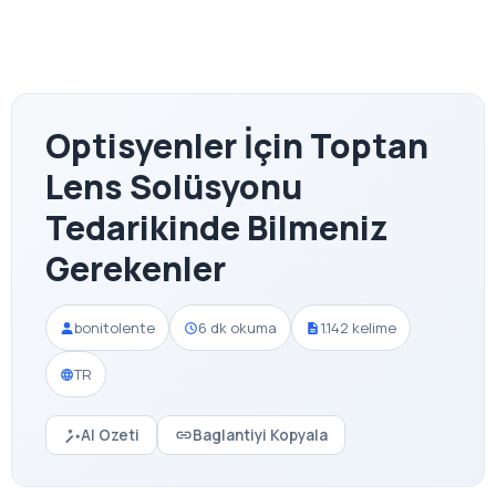
Optisyenler İçin Toptan
Lens Solüsyonu
Tedarikinde Bilmeniz
Gerekenler
bonitolente
6 dk okuma
1.142 kelime
TR
AI Ozeti
Baglantiyi Kopyala