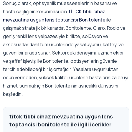
Sonuç olarak, optisyenlik müesseselerinin başarısı ve
hasta sağlığının korunması için
TİTCK tıbbi cihaz
mevzuatına uygun lens toptancısı Bonitolente
ile
çalışmak stratejik bir karardır. Bonitolente, Claro, Rocio ve
geniş renkli lens yelpazesiyle birlikte, solüsyon ve
aksesuarlar dahil tüm ürünlerinde yasal uyumu, kaliteyi ve
güveni bir arada sunar. Sektördeki deneyimi, uzman ekibi
ve şeffaf işleyişi ile Bonitolente, optisyenlerin güvenle
tercih edebileceği bir iş ortağıdır. Yasalara uygunluktan
ödün vermeden, yüksek kaliteli ürünlerle hastalarınıza en iyi
hizmeti sunmak için Bonitolente’nin ayrıcalıklı dünyasını
keşfedin.
titck tibbi cihaz mevzuatina uygun lens
toptancisi bonitolente ile ilgili icerikler