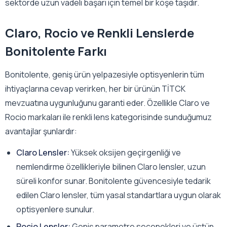
sektörde uzun vadeli başarı için temel bir köşe taşıdır.
Claro, Rocio ve Renkli Lenslerde
Bonitolente Farkı
Bonitolente, geniş ürün yelpazesiyle optisyenlerin tüm
ihtiyaçlarına cevap verirken, her bir ürünün TİTCK
mevzuatına uygunluğunu garanti eder. Özellikle Claro ve
Rocio markaları ile renkli lens kategorisinde sunduğumuz
avantajlar şunlardır:
Claro Lensler:
Yüksek oksijen geçirgenliği ve
nemlendirme özellikleriyle bilinen Claro lensler, uzun
süreli konfor sunar. Bonitolente güvencesiyle tedarik
edilen Claro lensler, tüm yasal standartlara uygun olarak
optisyenlere sunulur.
Rocio Lensler:
Geniş parametre seçenekleri ve üstün