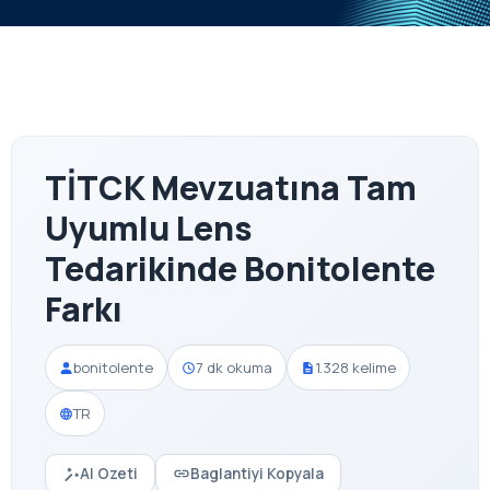
TİTCK Mevzuatına Tam
Uyumlu Lens
Tedarikinde Bonitolente
Farkı
bonitolente
7 dk okuma
1.328 kelime
TR
AI Ozeti
Baglantiyi Kopyala