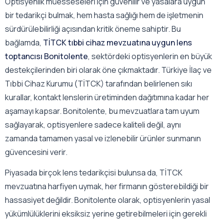
Optisyenlik müesseseleri için güvenilir ve yasalara uygun
bir tedarikçi bulmak, hem hasta sağlığı hem de işletmenin
sürdürülebilirliği açısından kritik öneme sahiptir. Bu
bağlamda,
TİTCK tıbbi cihaz mevzuatına uygun lens
toptancısı Bonitolente
, sektördeki optisyenlerin en büyük
destekçilerinden biri olarak öne çıkmaktadır. Türkiye İlaç ve
Tıbbi Cihaz Kurumu (TİTCK) tarafından belirlenen sıkı
kurallar, kontakt lenslerin üretiminden dağıtımına kadar her
aşamayı kapsar. Bonitolente, bu mevzuatlara tam uyum
sağlayarak, optisyenlere sadece kaliteli değil, aynı
zamanda tamamen yasal ve izlenebilir ürünler sunmanın
güvencesini verir.
Piyasada birçok lens tedarikçisi bulunsa da, TİTCK
mevzuatına harfiyen uymak, her firmanın gösterebildiği bir
hassasiyet değildir. Bonitolente olarak, optisyenlerin yasal
yükümlülüklerini eksiksiz yerine getirebilmeleri için gerekli