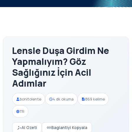
Lensle Duşa Girdim Ne
Yapmalıyım? Göz
Sağlığınız İçin Acil
Adımlar
bonitolente
4 dk okuma
869 kelime
TR
AI Ozeti
Baglantiyi Kopyala