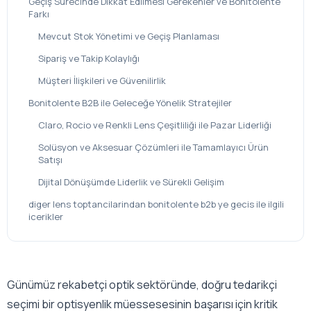
Geçiş Sürecinde Dikkat Edilmesi Gerekenler ve Bonitolente
Farkı
Mevcut Stok Yönetimi ve Geçiş Planlaması
Sipariş ve Takip Kolaylığı
Müşteri İlişkileri ve Güvenilirlik
Bonitolente B2B ile Geleceğe Yönelik Stratejiler
Claro, Rocio ve Renkli Lens Çeşitliliği ile Pazar Liderliği
Solüsyon ve Aksesuar Çözümleri ile Tamamlayıcı Ürün
Satışı
Dijital Dönüşümde Liderlik ve Sürekli Gelişim
diger lens toptancilarindan bonitolente b2b ye gecis ile ilgili
icerikler
Günümüz rekabetçi optik sektöründe, doğru tedarikçi
seçimi bir optisyenlik müessesesinin başarısı için kritik