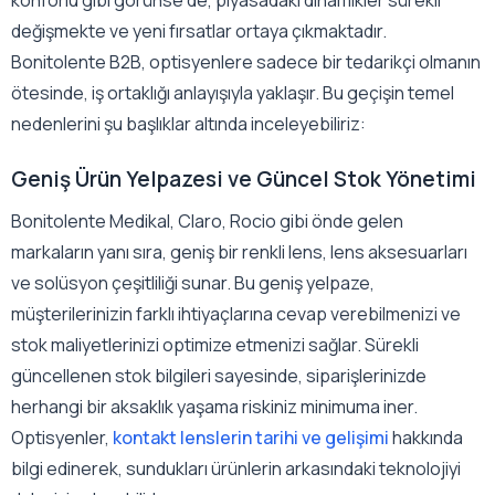
konforlu gibi görünse de, piyasadaki dinamikler sürekli
değişmekte ve yeni fırsatlar ortaya çıkmaktadır.
Bonitolente B2B, optisyenlere sadece bir tedarikçi olmanın
ötesinde, iş ortaklığı anlayışıyla yaklaşır. Bu geçişin temel
nedenlerini şu başlıklar altında inceleyebiliriz:
Geniş Ürün Yelpazesi ve Güncel Stok Yönetimi
Bonitolente Medikal, Claro, Rocio gibi önde gelen
markaların yanı sıra, geniş bir renkli lens, lens aksesuarları
ve solüsyon çeşitliliği sunar. Bu geniş yelpaze,
müşterilerinizin farklı ihtiyaçlarına cevap verebilmenizi ve
stok maliyetlerinizi optimize etmenizi sağlar. Sürekli
güncellenen stok bilgileri sayesinde, siparişlerinizde
herhangi bir aksaklık yaşama riskiniz minimuma iner.
Optisyenler,
kontakt lenslerin tarihi ve gelişimi
hakkında
bilgi edinerek, sundukları ürünlerin arkasındaki teknolojiyi