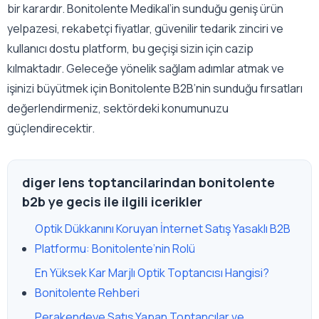
bir karardır. Bonitolente Medikal’in sunduğu geniş ürün
yelpazesi, rekabetçi fiyatlar, güvenilir tedarik zinciri ve
kullanıcı dostu platform, bu geçişi sizin için cazip
kılmaktadır. Geleceğe yönelik sağlam adımlar atmak ve
işinizi büyütmek için Bonitolente B2B’nin sunduğu fırsatları
değerlendirmeniz, sektördeki konumunuzu
güçlendirecektir.
diger lens toptancilarindan bonitolente
b2b ye gecis ile ilgili icerikler
Optik Dükkanını Koruyan İnternet Satış Yasaklı B2B
Platformu: Bonitolente’nin Rolü
En Yüksek Kar Marjlı Optik Toptancısı Hangisi?
Bonitolente Rehberi
Perakendeye Satış Yapan Toptancılar ve