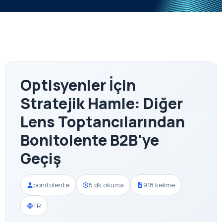
Optisyenler İçin
Stratejik Hamle: Diğer
Lens Toptancılarından
Bonitolente B2B'ye
Geçiş
bonitolente
5 dk okuma
918 kelime
TR