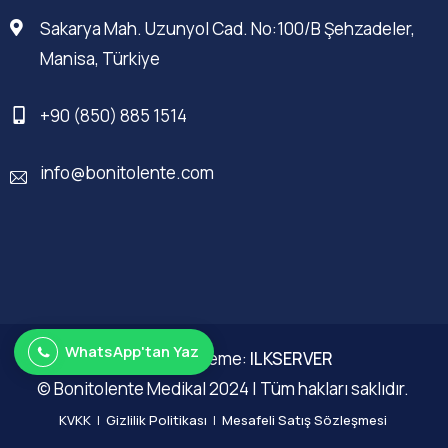
Sakarya Mah. Uzunyol Cad. No:100/B Şehzadeler,
Manisa, Türkiye
+90 (850) 885 1514
info@bonitolente.com
WhatsApp'tan Yaz
Web Düzenleme:
ILKSERVER
© Bonitolente Medikal 2024 | Tüm hakları saklıdır.
KVKK
|
Gizlilik Politikası
|
Mesafeli Satış Sözleşmesi