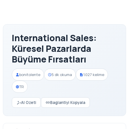
International Sales:
Küresel Pazarlarda
Büyüme Fırsatları
bonitolente
5 dk okuma
1.027 kelime
TR
AI Ozeti
Baglantiyi Kopyala