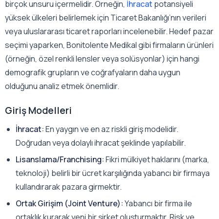
birçok unsuru içermelidir. Örneğin,
İhracat
potansiyeli
yüksek ülkeleri belirlemek için Ticaret Bakanlığı’nın verileri
veya uluslararası ticaret raporları incelenebilir. Hedef pazar
seçimi yaparken, Bonitolente Medikal gibi firmaların ürünleri
(örneğin, özel renkli lensler veya solüsyonlar) için hangi
demografik grupların ve coğrafyaların daha uygun
olduğunu analiz etmek önemlidir.
Giriş Modelleri
İhracat:
En yaygın ve en az riskli giriş modelidir.
Doğrudan veya dolaylı ihracat şeklinde yapılabilir.
Lisanslama/Franchising:
Fikri mülkiyet haklarını (marka,
teknoloji) belirli bir ücret karşılığında yabancı bir firmaya
kullandırarak pazara girmektir.
Ortak Girişim (Joint Venture):
Yabancı bir firma ile
ortaklık kurarak yeni bir şirket oluşturmaktır. Risk ve