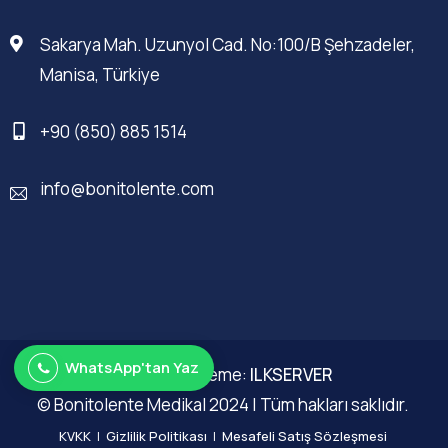
Sakarya Mah. Uzunyol Cad. No:100/B Şehzadeler,
Manisa, Türkiye
+90 (850) 885 1514
info@bonitolente.com
WhatsApp'tan Yaz
Web Düzenleme:
ILKSERVER
© Bonitolente Medikal 2024 | Tüm hakları saklıdır.
KVKK
|
Gizlilik Politikası
|
Mesafeli Satış Sözleşmesi