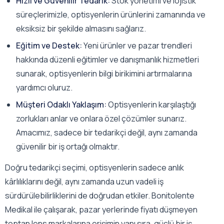
Hızlı ve Güvenilir Tedarik:
Stok yönetimi ve lojistik
süreçlerimizle, optisyenlerin ürünlerini zamanında ve
eksiksiz bir şekilde almasını sağlarız.
Eğitim ve Destek:
Yeni ürünler ve pazar trendleri
hakkında düzenli eğitimler ve danışmanlık hizmetleri
sunarak, optisyenlerin bilgi birikimini artırmalarına
yardımcı oluruz.
Müşteri Odaklı Yaklaşım:
Optisyenlerin karşılaştığı
zorlukları anlar ve onlara özel çözümler sunarız.
Amacımız, sadece bir tedarikçi değil, aynı zamanda
güvenilir bir iş ortağı olmaktır.
Doğru tedarikçi seçimi, optisyenlerin sadece anlık
kârlılıklarını değil, aynı zamanda uzun vadeli iş
sürdürülebilirliklerini de doğrudan etkiler. Bonitolente
Medikal ile çalışarak, pazar yerlerinde fiyatı düşmeyen
toptan lens markalarına erişimin yanı sıra, güçlü bir iş