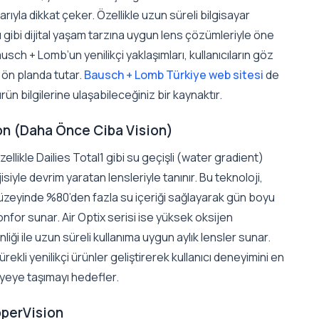
arıyla dikkat çeker. Özellikle uzun süreli bilgisayar
ı gibi dijital yaşam tarzına uygun lens çözümleriyle öne
ausch + Lomb’un yenilikçi yaklaşımları, kullanıcıların göz
ı ön planda tutar.
Bausch + Lomb Türkiye web sitesi
de
ürün bilgilerine ulaşabileceğiniz bir kaynaktır.
on (Daha Önce Ciba Vision)
zellikle Dailies Total1 gibi su geçişli (water gradient)
isiyle devrim yaratan lensleriyle tanınır. Bu teknoloji,
yüzeyinde %80’den fazla su içeriği sağlayarak gün boyu
nfor sunar. Air Optix serisi ise yüksek oksijen
liği ile uzun süreli kullanıma uygun aylık lensler sunar.
ürekli yenilikçi ürünler geliştirerek kullanıcı deneyimini en
iyeye taşımayı hedefler.
operVision