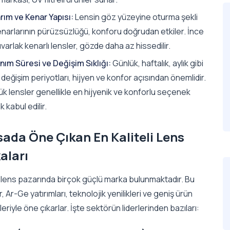
rım ve Kenar Yapısı:
Lensin göz yüzeyine oturma şekli
enarlarının pürüzsüzlüğü, konforu doğrudan etkiler. İnce
varlak kenarlı lensler, gözde daha az hissedilir.
nım Süresi ve Değişim Sıklığı:
Günlük, haftalık, aylık gibi
ı değişim periyotları, hijyen ve konfor açısından önemlidir.
k lensler genellikle en hijyenik ve konforlu seçenek
k kabul edilir.
sada Öne Çıkan En Kaliteli Lens
aları
 lens pazarında birçok güçlü marka bulunmaktadır. Bu
, Ar-Ge yatırımları, teknolojik yenilikleri ve geniş ürün
eriyle öne çıkarlar. İşte sektörün liderlerinden bazıları: