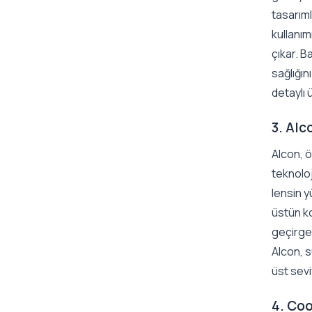
tasarıml
kullanım
çıkar. B
sağlığın
detaylı 
3. Alc
Alcon, ö
teknoloj
lensin 
üstün ko
geçirgen
Alcon, s
üst sev
4. Co