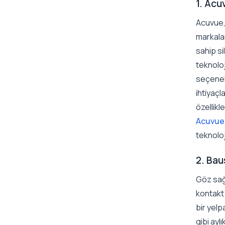
1. Acu
Acuvue, 
markalar
sahip si
teknoloji
seçenek
ihtiyaçl
özellikl
Acuvue 
teknoloj
2. Ba
Göz sağ
kontakt 
bir yelp
gibi ayl