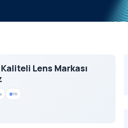
 Kaliteli Lens Markası
z
e
TR