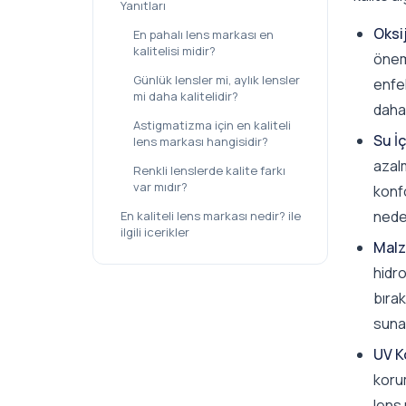
Yanıtları
Oksi
En pahalı lens markası en
kalitelisi midir?
önem
Günlük lensler mi, aylık lensler
enfek
mi daha kalitelidir?
daha 
Astigmatizma için en kaliteli
Su İç
lens markası hangisidir?
azalm
Renkli lenslerde kalite farkı
var mıdır?
konf
neden
En kaliteli lens markası nedir? ile
ilgili icerikler
Malz
hidro
bırak
sunar
UV K
korum
lens 