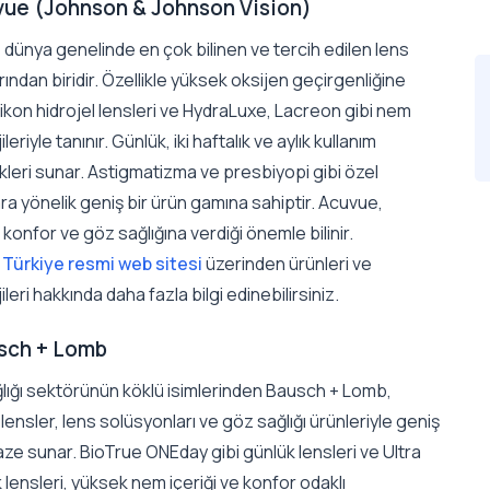
vue (Johnson & Johnson Vision)
dünya genelinde en çok bilinen ve tercih edilen lens
ından biridir. Özellikle yüksek oksijen geçirgenliğine
likon hidrojel lensleri ve HydraLuxe, Lacreon gibi nem
leriyle tanınır. Günlük, iki haftalık ve aylık kullanım
leri sunar. Astigmatizma ve presbiyopi gibi özel
ara yönelik geniş bir ürün gamına sahiptir. Acuvue,
e konfor ve göz sağlığına verdiği önemle bilinir.
Türkiye resmi web sitesi
üzerinden ürünleri ve
ileri hakkında daha fazla bilgi edinebilirsiniz.
usch + Lomb
lığı sektörünün köklü isimlerinden Bausch + Lomb,
lensler, lens solüsyonları ve göz sağlığı ürünleriyle geniş
aze sunar. BioTrue ONEday gibi günlük lensleri ve Ultra
ık lensleri, yüksek nem içeriği ve konfor odaklı