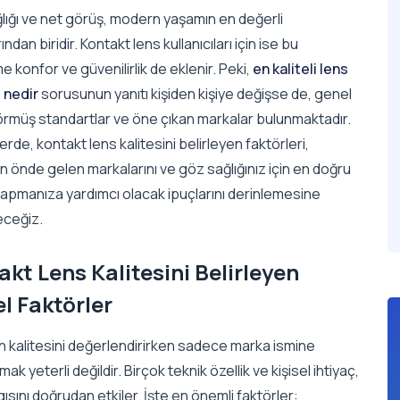
lığı ve net görüş, modern yaşamın en değerli
ndan biridir. Kontakt lens kullanıcıları için ise bu
 konfor ve güvenilirlik de eklenir. Peki,
en kaliteli lens
 nedir
sorusunun yanıtı kişiden kişiye değişse de, genel
örmüş standartlar ve öne çıkan markalar bulunmaktadır.
rde, kontakt lens kalitesini belirleyen faktörleri,
 önde gelen markalarını ve göz sağlığınız için en doğru
yapmanıza yardımcı olacak ipuçlarını derinlemesine
eceğiz.
kt Lens Kalitesini Belirleyen
l Faktörler
in kalitesini değerlendirirken sadece marka ismine
ak yeterli değildir. Birçok teknik özellik ve kişisel ihtiyaç,
lgısını doğrudan etkiler. İşte en önemli faktörler: