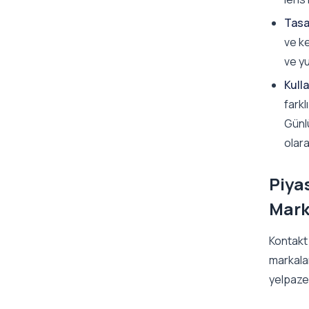
Tasa
ve k
ve yu
Kulla
farkl
Günlü
olara
Piya
Mark
Kontakt
markalar
yelpazel