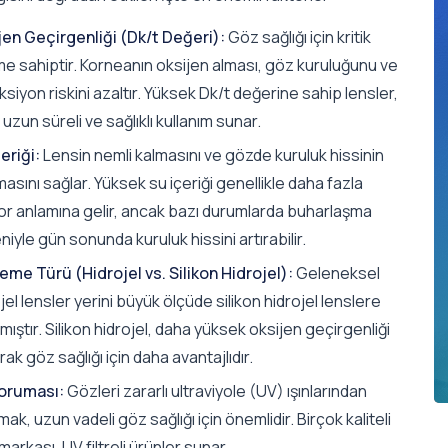
jen Geçirgenliği (Dk/t Değeri):
Göz sağlığı için kritik
e sahiptir. Korneanın oksijen alması, göz kuruluğunu ve
siyon riskini azaltır. Yüksek Dk/t değerine sahip lensler,
uzun süreli ve sağlıklı kullanım sunar.
eriği:
Lensin nemli kalmasını ve gözde kuruluk hissinin
asını sağlar. Yüksek su içeriği genellikle daha fazla
or anlamına gelir, ancak bazı durumlarda buharlaşma
iyle gün sonunda kuruluk hissini artırabilir.
eme Türü (Hidrojel vs. Silikon Hidrojel):
Geleneksel
jel lensler yerini büyük ölçüde silikon hidrojel lenslere
mıştır. Silikon hidrojel, daha yüksek oksijen geçirgenliği
ak göz sağlığı için daha avantajlıdır.
oruması:
Gözleri zararlı ultraviyole (UV) ışınlarından
ak, uzun vadeli göz sağlığı için önemlidir. Birçok kaliteli
markası, UV filtreli ürünler sunar.