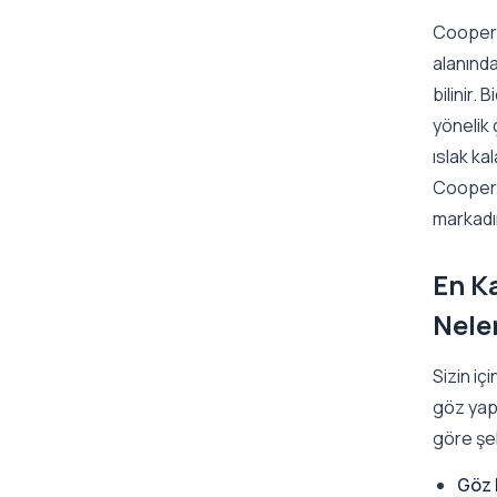
CooperVi
alanında
bilinir. 
yönelik 
ıslak ka
CooperV
markadı
En K
Nele
Sizin içi
göz yap
göre şek
Göz 