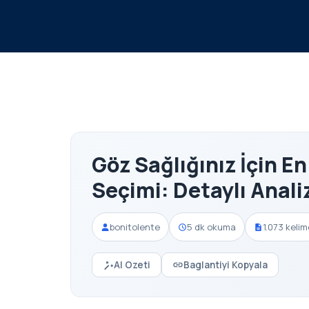
Göz Sağlığınız İçin En
Seçimi: Detaylı Anali
bonitolente
5 dk okuma
1.073 kelim
AI Ozeti
Baglantiyi Kopyala