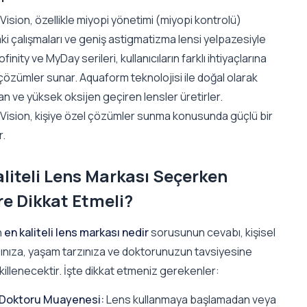
sion, özellikle miyopi yönetimi (miyopi kontrolü)
ki çalışmaları ve geniş astigmatizma lensi yelpazesiyle
Biofinity ve MyDay serileri, kullanıcıların farklı ihtiyaçlarına
çözümler sunar. Aquaform teknolojisi ile doğal olarak
lan ve yüksek oksijen geçiren lensler üretirler.
ision, kişiye özel çözümler sunma konusunda güçlü bir
r.
aliteli Lens Markası Seçerken
re Dikkat Etmeli?
n
en kaliteli lens markası nedir
sorusunun cevabı, kişisel
ınıza, yaşam tarzınıza ve doktorunuzun tavsiyesine
illenecektir. İşte dikkat etmeniz gerekenler:
Doktoru Muayenesi:
Lens kullanmaya başlamadan veya