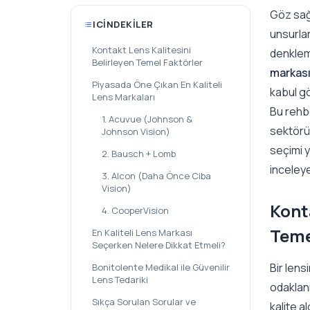
Göz sağ
ICINDEKILER
unsurları
Kontakt Lens Kalitesini
denkleme
Belirleyen Temel Faktörler
markası
Piyasada Öne Çıkan En Kaliteli
kabul g
Lens Markaları
Bu rehbe
1. Acuvue (Johnson &
sektörün
Johnson Vision)
seçimi 
2. Bausch + Lomb
inceley
3. Alcon (Daha Önce Ciba
Vision)
Konta
4. CooperVision
Teme
En Kaliteli Lens Markası
Seçerken Nelere Dikkat Etmeli?
Bir lens
Bonitolente Medikal ile Güvenilir
Lens Tedariki
odaklanm
Sıkça Sorulan Sorular ve
kalite a