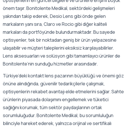
optisyenlerin en güncel bilgilere ve ürünlere erişimi büyük
önem taşır. Bonitolente Medikal, sektördeki gelişmeleri
yakından takip ederek, Desio Lens gibi önde gelen
markaların yanı sıra, Claro ve Rocio gibi diğer kaliteli
markaları da portföyünde bulundurmaktadır. Bu sayede
optisyenler, tek bir noktadan geniş bir ürün yelpazesine
ulaşabilir ve müşteri taleplerini eksiksiz karşılayabilirler.
Lens aksesuarları ve solüsyon gibi tamamlayıcı ürünler de
Bonitolente’nin sunduğu hizmetler arasındadır.
Türkiye’deki kontakt lens pazarının büyüklüğü ve önemi göz
önüne alındığında, güvenilir tedarikçilerle çalışmak,
optisyenlerin rekabet avantajı elde etmelerini sağlar. Sahte
ürünlerin piyasada dolaşımını engellemek ve tüketici
sağlığını korumak, tüm sektör paydaşlarının ortak
sorumluluğudur. Bonitolente Medikal, bu sorumluluğun
bilinciyle hareket ederek, yalnızca orijinal ve sertifikalı