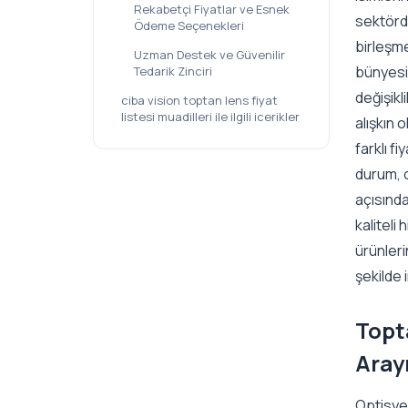
Rekabetçi Fiyatlar ve Esnek
sektörd
Ödeme Seçenekleri
birleşme
Uzman Destek ve Güvenilir
bünyesi
Tedarik Zinciri
değişikl
ciba vision toptan lens fiyat
listesi muadilleri ile ilgili icerikler
alışkın 
farklı f
durum, o
açısında
kaliteli
ürünleri
şekilde i
Topt
Aray
Optisye