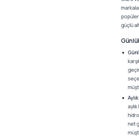
markalar
popüler
güçlü al
Günlük
Günl
karşı
geçi
seçen
müşte
Aylık
aylık
hidro
net g
müşte