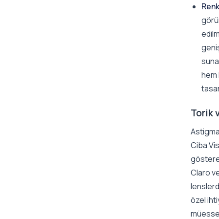
Renk
görü
edilm
geni
sun
hem k
tasar
Torik 
Astigmat
Ciba Vi
göstere
Claro ve
lenslerd
özel iht
müessesi