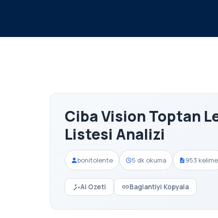
Ciba Vision Toptan Le
Listesi Analizi
bonitolente
5 dk okuma
953 kelime
AI Ozeti
Baglantiyi Kopyala