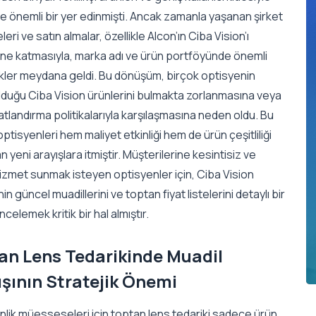
e önemli bir yer edinmişti. Ancak zamanla yaşanan şirket
leri ve satın almalar, özellikle Alcon’ın Ciba Vision’ı
ne katmasıyla, marka adı ve ürün portföyünde önemli
ikler meydana geldi. Bu dönüşüm, birçok optisyenin
olduğu Ciba Vision ürünlerini bulmakta zorlanmasına veya
iyatlandırma politikalarıyla karşılaşmasına neden oldu. Bu
ptisyenleri hem maliyet etkinliği hem de ürün çeşitliliği
n yeni arayışlara itmiştir. Müşterilerine kesintisiz ve
 hizmet sunmak isteyen optisyenler için, Ciba Vision
nin güncel muadillerini ve toptan fiyat listelerini detaylı bir
ncelemek kritik bir hal almıştır.
an Lens Tedarikinde Muadil
ışının Stratejik Önemi
nlik müesseseleri için toptan lens tedariki sadece ürün