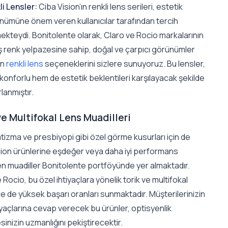
li Lensler:
Ciba Vision’ın renkli lens serileri, estetik
nümüne önem veren kullanıcılar tarafından tercih
ekteydi. Bonitolente olarak, Claro ve Rocio markalarının
ş renk yelpazesine sahip, doğal ve çarpıcı görünümler
an
renkli lens
seçeneklerini sizlere sunuyoruz. Bu lensler,
onforlu hem de estetik beklentileri karşılayacak şekilde
lanmıştır.
ve Multifokal Lens Muadilleri
izma ve presbiyopi gibi özel görme kusurları için de
sion ürünlerine eşdeğer veya daha iyi performans
n muadiller Bonitolente portföyünde yer almaktadır.
 Rocio, bu özel ihtiyaçlara yönelik torik ve multifokal
e de yüksek başarı oranları sunmaktadır. Müşterilerinizin
iyaçlarına cevap verecek bu ürünler, optisyenlik
nizin uzmanlığını pekiştirecektir.