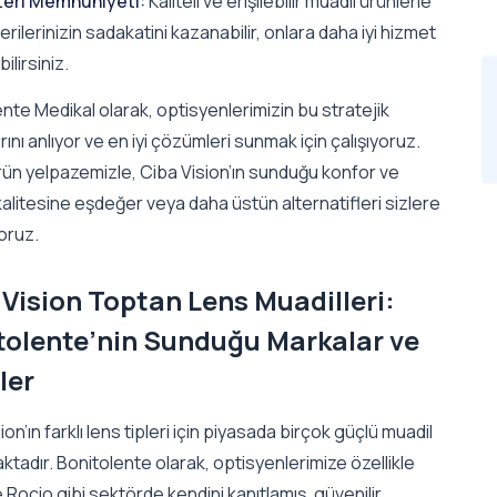
eri Memnuniyeti:
Kaliteli ve erişilebilir muadil ürünlerle
rilerinizin sadakatini kazanabilir, onlara daha iyi hizmet
ilirsiniz.
nte Medikal olarak, optisyenlerimizin bu stratejik
arını anlıyor ve en iyi çözümleri sunmak için çalışıyoruz.
rün yelpazemizle, Ciba Vision’ın sunduğu konfor ve
litesine eşdeğer veya daha üstün alternatifleri sizlere
yoruz.
 Vision Toptan Lens Muadilleri:
tolente’nin Sunduğu Markalar ve
ler
ion’ın farklı lens tipleri için piyasada birçok güçlü muadil
tadır. Bonitolente olarak, optisyenlerimize özellikle
 Rocio gibi sektörde kendini kanıtlamış, güvenilir