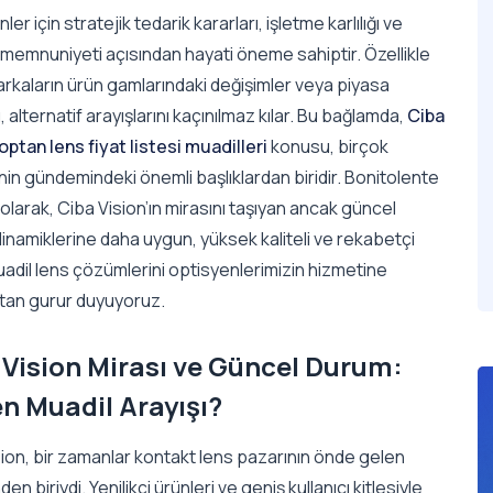
er için stratejik tedarik kararları, işletme karlılığı ve
memnuniyeti açısından hayati öneme sahiptir. Özellikle
rkaların ürün gamlarındaki değişimler veya piyasa
ı, alternatif arayışlarını kaçınılmaz kılar. Bu bağlamda,
Ciba
optan lens fiyat listesi muadilleri
konusu, birçok
in gündemindeki önemli başlıklardan biridir. Bonitolente
olarak, Ciba Vision’ın mirasını taşıyan ancak güncel
inamiklerine daha uygun, yüksek kaliteli ve rekabetçi
muadil lens çözümlerini optisyenlerimizin hizmetine
an gurur duyuyoruz.
 Vision Mirası ve Güncel Durum:
n Muadil Arayışı?
ion, bir zamanlar kontakt lens pazarının önde gelen
den biriydi. Yenilikçi ürünleri ve geniş kullanıcı kitlesiyle