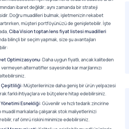
ımından ibaret değildir; aynı zamanda bir strateji
dir. Doğru muadilleri bulmak, işletmenizin rekabet
rtırırken, müşteri portföyünüzü de genişletebilir. İşte
ada,
Ciba Vision toptan lens fiyat listesi muadilleri
a bilinçli bir seçim yapmak, size şu avantajları
ilir:
yet Optimizasyonu:
Daha uygun fiyatlı, ancak kaliteden
 vermeyen alternatifler sayesinde kar marjlarınızı
ltebilirsiniz.
Çeşitliliği:
Müşterilerinize daha geniş bir ürün yelpazesi
ak farklı ihtiyaçlara ve bütçelere hitap edebilirsiniz.
 Yönetimi Esnekliği:
Güvenilir ve hızlı tedarik zincirine
 muadil markalarla çalışarak stok maliyetlerinizi
ebilir, raf ömrü riskini minimize edebilirsiniz.