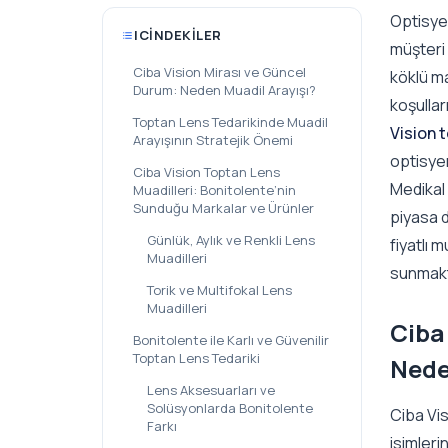
Optisyenl
ICINDEKILER
müşteri 
Ciba Vision Mirası ve Güncel
köklü ma
Durum: Neden Muadil Arayışı?
koşullar
Toptan Lens Tedarikinde Muadil
Vision t
Arayışının Stratejik Önemi
optisyen
Ciba Vision Toptan Lens
Medikal 
Muadilleri: Bonitolente’nin
Sunduğu Markalar ve Ürünler
piyasa d
Günlük, Aylık ve Renkli Lens
fiyatlı 
Muadilleri
sunmakt
Torik ve Multifokal Lens
Muadilleri
Ciba
Bonitolente ile Karlı ve Güvenilir
Toptan Lens Tedariki
Nede
Lens Aksesuarları ve
Solüsyonlarda Bonitolente
Ciba Vis
Farkı
isimlerin