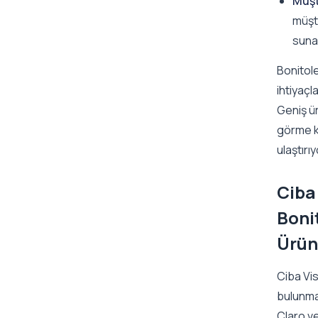
Müşt
müşte
sunab
Bonitole
ihtiyaçl
Geniş ü
görme ka
ulaştırı
Ciba
Boni
Ürün
Ciba Vis
bulunmak
Claro ve