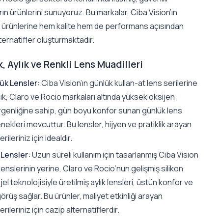
ın ürünlerini sunuyoruz. Bu markalar, Ciba Vision’ın
 ürünlerine hem kalite hem de performans açısından
ternatifler oluşturmaktadır.
, Aylık ve Renkli Lens Muadilleri
ük Lensler:
Ciba Vision’ın günlük kullan-at lens serilerine
lık, Claro ve Rocio markaları altında yüksek oksijen
rgenliğine sahip, gün boyu konfor sunan günlük lens
ekleri mevcuttur. Bu lensler, hijyen ve pratiklik arayan
rileriniz için idealdir.
 Lensler:
Uzun süreli kullanım için tasarlanmış Ciba Vision
 lenslerinin yerine, Claro ve Rocio’nun gelişmiş silikon
jel teknolojisiyle üretilmiş aylık lensleri, üstün konfor ve
örüş sağlar. Bu ürünler, maliyet etkinliği arayan
rileriniz için cazip alternatiflerdir.