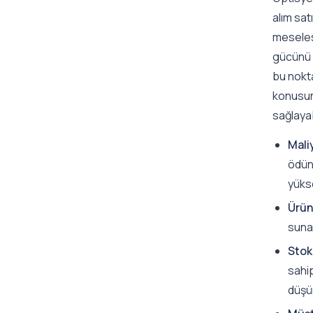
alım sat
meselesi
gücünü a
bu nokt
konusund
sağlayab
Mali
ödün
yükse
Ürün 
sunar
Stok
sahip
düşür