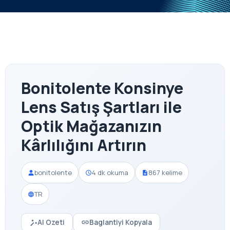
Bonitolente Konsinye
Lens Satış Şartları ile
Optik Mağazanızın
Kârlılığını Artırın
bonitolente
4 dk okuma
867 kelime
TR
AI Ozeti
Baglantiyi Kopyala