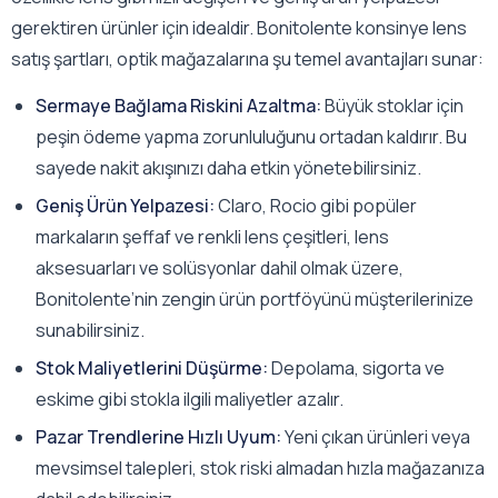
gerektiren ürünler için idealdir. Bonitolente konsinye lens
satış şartları, optik mağazalarına şu temel avantajları sunar:
Sermaye Bağlama Riskini Azaltma:
Büyük stoklar için
peşin ödeme yapma zorunluluğunu ortadan kaldırır. Bu
sayede nakit akışınızı daha etkin yönetebilirsiniz.
Geniş Ürün Yelpazesi:
Claro, Rocio gibi popüler
markaların şeffaf ve renkli lens çeşitleri, lens
aksesuarları ve solüsyonlar dahil olmak üzere,
Bonitolente’nin zengin ürün portföyünü müşterilerinize
sunabilirsiniz.
Stok Maliyetlerini Düşürme:
Depolama, sigorta ve
eskime gibi stokla ilgili maliyetler azalır.
Pazar Trendlerine Hızlı Uyum:
Yeni çıkan ürünleri veya
mevsimsel talepleri, stok riski almadan hızla mağazanıza