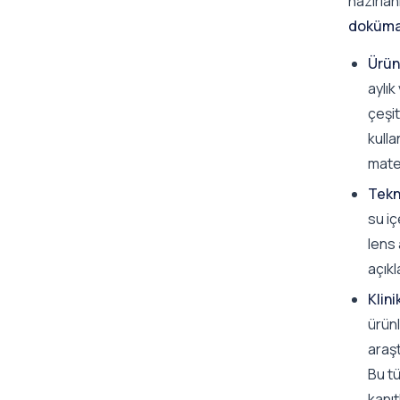
hazırlan
doküma
Ürün
aylık
çeşit
kulla
mater
Tekni
su iç
lens 
açık
Klin
ürünl
araşt
Bu t
kanıt