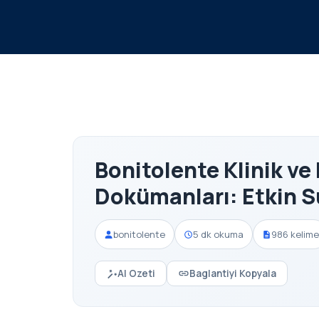
Bonitolente Klinik v
Dokümanları: Etkin 
bonitolente
5 dk okuma
986 kelime
AI Ozeti
Baglantiyi Kopyala