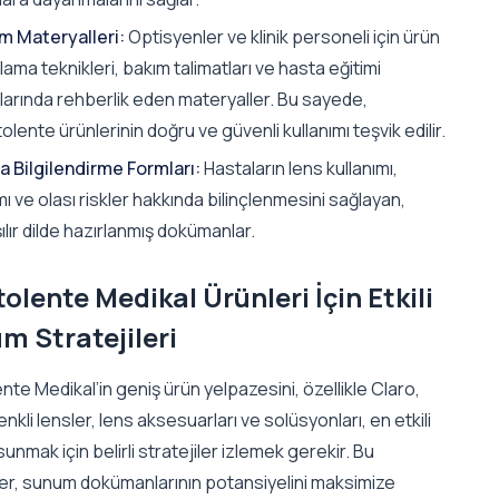
im Materyalleri:
Optisyenler ve klinik personeli için ürün
ama teknikleri, bakım talimatları ve hasta eğitimi
larında rehberlik eden materyaller. Bu sayede,
olente ürünlerinin doğru ve güvenli kullanımı teşvik edilir.
a Bilgilendirme Formları:
Hastaların lens kullanımı,
ı ve olası riskler hakkında bilinçlenmesini sağlayan,
ılır dilde hazırlanmış dokümanlar.
olente Medikal Ürünleri İçin Etkili
m Stratejileri
nte Medikal’in geniş ürün yelpazesini, özellikle Claro,
enkli lensler, lens aksesuarları ve solüsyonları, en etkili
sunmak için belirli stratejiler izlemek gerekir. Bu
ler, sunum dokümanlarının potansiyelini maksimize