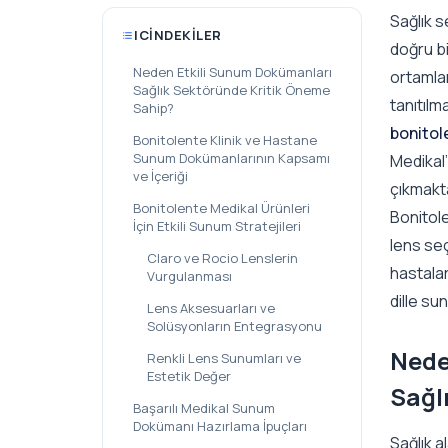
Sağlık 
ICINDEKILER
doğru bi
Neden Etkili Sunum Dokümanları
ortamlar
Sağlık Sektöründe Kritik Öneme
tanıtılm
Sahip?
bonitol
Bonitolente Klinik ve Hastane
Sunum Dokümanlarının Kapsamı
Medikal’
ve İçeriği
çıkmakta
Bonitolente Medikal Ürünleri
Bonitole
İçin Etkili Sunum Stratejileri
lens seç
Claro ve Rocio Lenslerin
hastalar
Vurgulanması
dille su
Lens Aksesuarları ve
Solüsyonların Entegrasyonu
Nede
Renkli Lens Sunumları ve
Estetik Değer
Sağl
Başarılı Medikal Sunum
Dokümanı Hazırlama İpuçları
Sağlık a