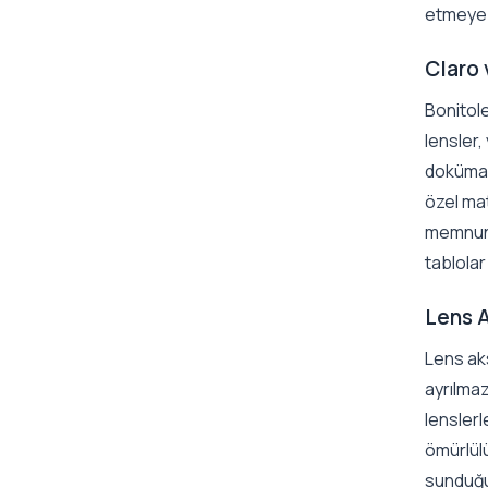
etmeye 
Claro 
Bonitole
lensler
dokümanl
özel mat
memnuniy
tablolar
Lens A
Lens aks
ayrılma
lenslerl
ömürlülü
sunduğu