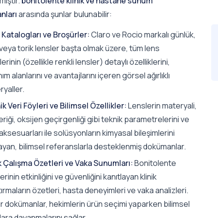
mıştır.
bonitolente klinik ve hastane sunum
nları
arasında şunlar bulunabilir:
 Katalogları ve Broşürler:
Claro ve Rocio markalı günlük,
 veya torik lensler başta olmak üzere, tüm lens
lerinin (özellikle renkli lensler) detaylı özelliklerini,
nım alanlarını ve avantajlarını içeren görsel ağırlıklı
yaller.
k Veri Föyleri ve Bilimsel Özellikler:
Lenslerin materyali,
eriği, oksijen geçirgenliği gibi teknik parametrelerini ve
aksesuarları ile solüsyonların kimyasal bileşimlerini
layan, bilimsel referanslarla desteklenmiş dokümanlar.
ik Çalışma Özetleri ve Vaka Sunumları:
Bonitolente
erinin etkinliğini ve güvenliğini kanıtlayan klinik
ırmaların özetleri, hasta deneyimleri ve vaka analizleri.
ür dokümanlar, hekimlerin ürün seçimi yaparken bilimsel
lara dayanmalarını sağlar.