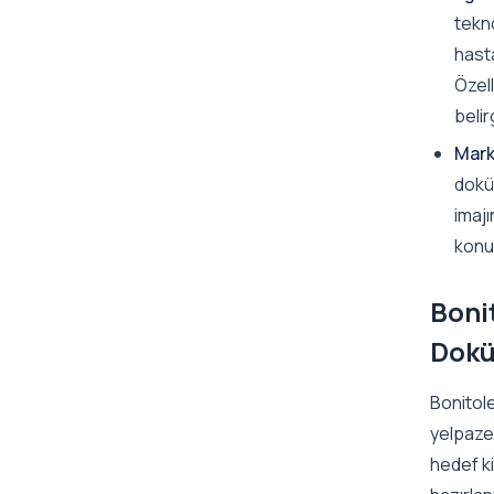
tekno
hast
Özell
belir
Mark
dokü
imajı
konu
Boni
Dokü
Bonitole
yelpaze
hedef ki