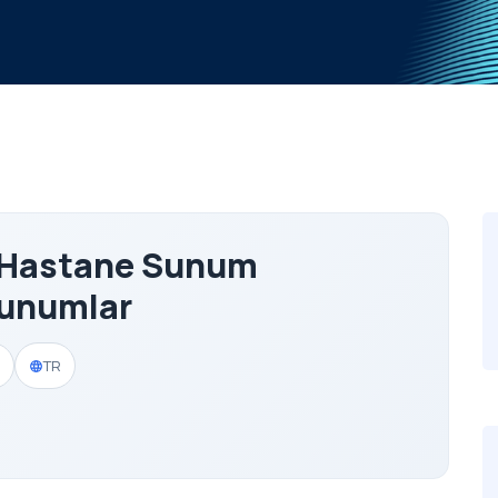
e Hastane Sunum
Sunumlar
TR