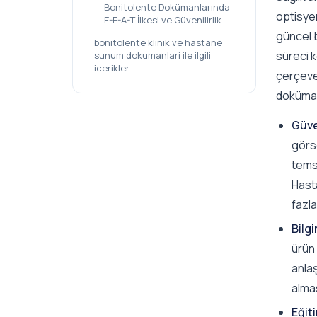
Bonitolente Dokümanlarında
optisyen
E-E-A-T İlkesi ve Güvenilirlik
güncel b
bonitolente klinik ve hastane
süreci k
sunum dokumanlari ile ilgili
icerikler
çerçeve
dokümanl
Güven
görs
temsi
Hasta
fazla
Bilg
ürün 
anlaş
almas
Eğiti