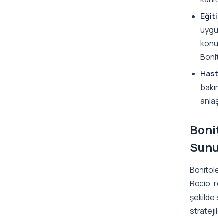
Eğit
uygul
konu
Bonit
Hast
bakım
anlaş
Bonit
Sunu
Bonitole
Rocio, r
şekilde 
strateji