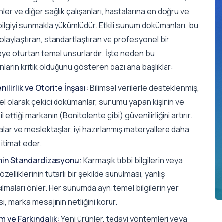
ler ve diğer sağlık çalışanları, hastalarına en doğru ve
ilgiyi sunmakla yükümlüdür. Etkili sunum dokümanları, bu
olaylaştıran, standartlaştıran ve profesyonel bir
ye oturtan temel unsurlardır. İşte neden bu
arın kritik olduğunu gösteren bazı ana başlıklar:
ilirlik ve Otorite İnşası:
Bilimsel verilerle desteklenmiş,
el olarak çekici dokümanlar, sunumu yapan kişinin ve
l ettiği markanın (Bonitolente gibi) güvenilirliğini artırır.
lar ve meslektaşlar, iyi hazırlanmış materyallere daha
 itimat eder.
inin Standardizasyonu:
Karmaşık tıbbi bilgilerin veya
özelliklerinin tutarlı bir şekilde sunulması, yanlış
ılmaları önler. Her sunumda aynı temel bilgilerin yer
ı, marka mesajının netliğini korur.
m ve Farkındalık:
Yeni ürünler, tedavi yöntemleri veya