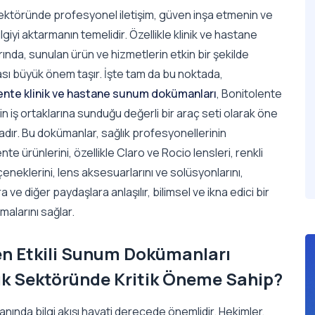
sektöründe profesyonel iletişim, güven inşa etmenin ve
lgiyi aktarmanın temelidir. Özellikle klinik ve hastane
ında, sunulan ürün ve hizmetlerin etkin bir şekilde
ası büyük önem taşır. İşte tam da bu noktada,
ente klinik ve hastane sunum dokümanları
, Bonitolente
in iş ortaklarına sunduğu değerli bir araç seti olarak öne
dır. Bu dokümanlar, sağlık profesyonellerinin
nte ürünlerini, özellikle Claro ve Rocio lensleri, renkli
eneklerini, lens aksesuarlarını ve solüsyonlarını,
a ve diğer paydaşlara anlaşılır, bilimsel ve ikna edici bir
nmalarını sağlar.
n Etkili Sunum Dokümanları
ık Sektöründe Kritik Öneme Sahip?
lanında bilgi akışı hayati derecede önemlidir. Hekimler,