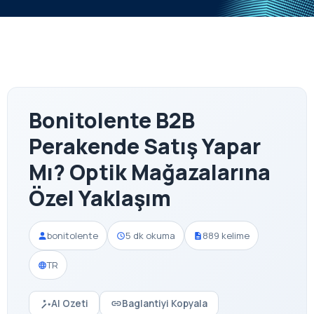
Bonitolente B2B
Perakende Satış Yapar
Mı? Optik Mağazalarına
Özel Yaklaşım
bonitolente
5 dk okuma
889 kelime
TR
AI Ozeti
Baglantiyi Kopyala