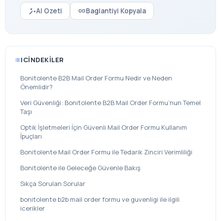
AI Ozeti
Baglantiyi Kopyala
ICINDEKILER
Bonitolente B2B Mail Order Formu Nedir ve Neden
Önemlidir?
Veri Güvenliği: Bonitolente B2B Mail Order Formu’nun Temel
Taşı
Optik İşletmeleri İçin Güvenli Mail Order Formu Kullanım
İpuçları
Bonitolente Mail Order Formu ile Tedarik Zinciri Verimliliği
Bonitolente ile Geleceğe Güvenle Bakış
Sıkça Sorulan Sorular
bonitolente b2b mail order formu ve guvenligi ile ilgili
icerikler