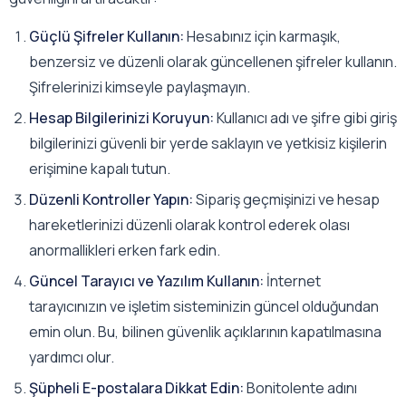
Güçlü Şifreler Kullanın:
Hesabınız için karmaşık,
benzersiz ve düzenli olarak güncellenen şifreler kullanın.
Şifrelerinizi kimseyle paylaşmayın.
Hesap Bilgilerinizi Koruyun:
Kullanıcı adı ve şifre gibi giriş
bilgilerinizi güvenli bir yerde saklayın ve yetkisiz kişilerin
erişimine kapalı tutun.
Düzenli Kontroller Yapın:
Sipariş geçmişinizi ve hesap
hareketlerinizi düzenli olarak kontrol ederek olası
anormallikleri erken fark edin.
Güncel Tarayıcı ve Yazılım Kullanın:
İnternet
tarayıcınızın ve işletim sisteminizin güncel olduğundan
emin olun. Bu, bilinen güvenlik açıklarının kapatılmasına
yardımcı olur.
Şüpheli E-postalara Dikkat Edin:
Bonitolente adını