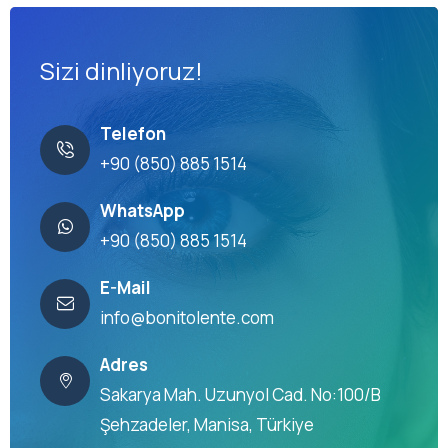
Sizi dinliyoruz!
Telefon
+90 (850) 885 1514
WhatsApp
+90 (850) 885 1514
E-Mail
info@bonitolente.com
Adres
Sakarya Mah. Uzunyol Cad. No:100/B
Şehzadeler, Manisa, Türkiye