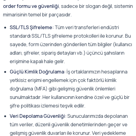
order formu ve güvenliği
, sadece bir slogan değil, sistemin
mimarisinin temel bir parçasıdır.
SSL/TLS Şifreleme:
Tüm veri transferleri endüstri
standardı SSL/TLS şifreleme protokolleri ile korunur. Bu
sayede, form üzerinden gönderilen tüm bilgiler (kullanıcı
adları, şifreler, sipariş detayları vb.) üçüncü şahısların
erişimine kapalı hale gelir.
Güçlü Kimlik Doğrulama:
İş ortaklarımızın hesaplarına
yetkisiz erişimi engellemek için çok faktörlü kimlik
doğrulama (MFA) gibi gelişmiş güvenlik önlemleri
sunulmaktadır. Her kullanıcının kendine özel ve güçlü bir
şifre politikası izlemesi teşvik edilir.
Veri Depolama Güvenliği:
Sunucularımızda depolanan
tüm veriler, düzenli güvenlik denetimlerinden geçer ve
gelişmiş güvenlik duvarları ile korunur. Veri yedekleme