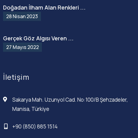
Doğadan İlham Alan Renkleri ...
28 Nisan 2023
Gerçek Göz Algısı Veren ...
27 Mayıs 2022
İletişim
Sakarya Mah. Uzunyol Cad. No:100/B Şehzadeler,
Manisa, Türkiye
+90 (850) 885 1514