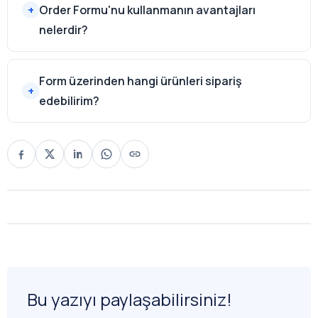
Order Formu'nu kullanmanın avantajları
nelerdir?
Form üzerinden hangi ürünleri sipariş
edebilirim?
Bu yazıyı paylaşabilirsiniz!