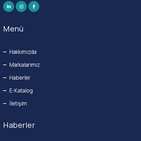
Menü
Hakkımızda
Markalarımız
Haberler
E-Katalog
İletişim
Haberler