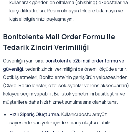
kullanarak gönderilen oltalama (phishing) e-postalarına
karşı dikkatli olun. Resmi olmayan linklere tıklamayın ve
kişisel bilgilerinizi paylaşmayın.
Bonitolente Mail Order Formu ile
Tedarik Zinciri Verimliliği
Güvenliğin yanı sıra,
bonitolente b2b mail order formu ve
güvenliği
, tedarik zinciri verimliliğini de önemli ölçüde artırır.
Optik işletmeleri, Bonitolente’nin geniş ürün yelpazesinden
(Claro, Rocio lensler, özel solüsyonlar ve lens aksesuarları)
kolayca seçim yapabilir. Bu, stok yönetimini basitleştirir ve
müşterilere daha hızlı hizmet sunulmasına olanak tanır.
Hızlı Sipariş Oluşturma:
Kullanıcı dostu arayüz
sayesinde saniyeler içinde sipariş oluşturulabilir.