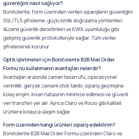
güvenliğini nasıl sağlıyor?
Bonitolente, form üzerinden verilen siparişlerin güvenliğini
SSL/TLS şifreleme, güçlü kimlik doğrulama yöntemleri,
düzenli güvenlik denetimleri ve KVKK uyumluluğu gibi
gelişmiş güvenlik protokolleriyle sağlar. Tüm veriler
şifrelenerek korunur.
Optik işletmeleri için Bonitolente B2B Mail Order
Formu’nu kullanmanın avantajları nelerdir?
Avantajları arasında zaman tasarrufu, operasyonel
verimlilik, gerçek zamanlı stok takibi, sipariş geçmişine
kolay erişim, insan hatasının minimize edilmesi ve güvenli
veri transferi yer alır. Ayrıca Claro ve Rocio gibi kaliteli
ürünlere kolayca ulaşım sağlar.
Form üzerinden hangi ürünleri sipariş edebilirim?
Bonitolente B2B Mail Order Formu üzerinden Claro ve