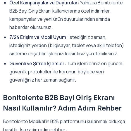
Özel Kampanyalar ve Duyurular:
Yalnızca Bonitolente
B2B Bayi Giriş Ekranı kullanıcılarına özel indirimler,
kampanyalar ve yeni ürün duyurularından anında
haberdar olursunuz.
7/24 Erişim ve Mobil Uyum:
İstediğiniz zaman,
istediğiniz yerden (bilgisayar, tablet veya akıllı telefon)
sisteme erişebilir, işlerinizi kesintisiz yürütebilirsiniz.
Güvenli ve Şifreli İşlemler:
Tüm işlemleriniz en güncel
güvenlik protokolleri ile korunur, böylece veri
güvenliğiniz her zaman sağlanır.
Bonitolente B2B Bayi Giriş Ekranı
Nasıl Kullanılır? Adım Adım Rehber
Bonitolente Medikal’in B2B platformunu kullanmak oldukça
basittir. İşte adım adım rehber: