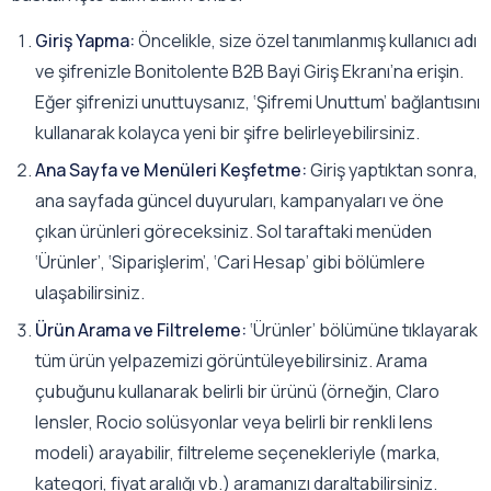
Giriş Yapma:
Öncelikle, size özel tanımlanmış kullanıcı adı
ve şifrenizle Bonitolente B2B Bayi Giriş Ekranı’na erişin.
Eğer şifrenizi unuttuysanız, ‘Şifremi Unuttum’ bağlantısını
kullanarak kolayca yeni bir şifre belirleyebilirsiniz.
Ana Sayfa ve Menüleri Keşfetme:
Giriş yaptıktan sonra,
ana sayfada güncel duyuruları, kampanyaları ve öne
çıkan ürünleri göreceksiniz. Sol taraftaki menüden
‘Ürünler’, ‘Siparişlerim’, ‘Cari Hesap’ gibi bölümlere
ulaşabilirsiniz.
Ürün Arama ve Filtreleme:
‘Ürünler’ bölümüne tıklayarak
tüm ürün yelpazemizi görüntüleyebilirsiniz. Arama
çubuğunu kullanarak belirli bir ürünü (örneğin, Claro
lensler, Rocio solüsyonlar veya belirli bir renkli lens
modeli) arayabilir, filtreleme seçenekleriyle (marka,
kategori, fiyat aralığı vb.) aramanızı daraltabilirsiniz.