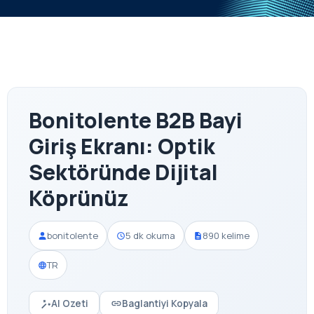
Bonitolente B2B Bayi
Giriş Ekranı: Optik
Sektöründe Dijital
Köprünüz
bonitolente
5 dk okuma
890 kelime
TR
AI Ozeti
Baglantiyi Kopyala