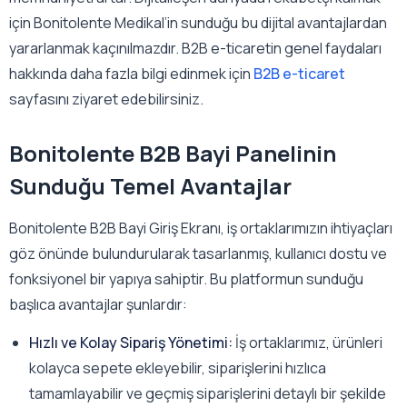
için Bonitolente Medikal’in sunduğu bu dijital avantajlardan
yararlanmak kaçınılmazdır. B2B e-ticaretin genel faydaları
hakkında daha fazla bilgi edinmek için
B2B e-ticaret
sayfasını ziyaret edebilirsiniz.
Bonitolente B2B Bayi Panelinin
Sunduğu Temel Avantajlar
Bonitolente B2B Bayi Giriş Ekranı, iş ortaklarımızın ihtiyaçları
göz önünde bulundurularak tasarlanmış, kullanıcı dostu ve
fonksiyonel bir yapıya sahiptir. Bu platformun sunduğu
başlıca avantajlar şunlardır:
Hızlı ve Kolay Sipariş Yönetimi:
İş ortaklarımız, ürünleri
kolayca sepete ekleyebilir, siparişlerini hızlıca
tamamlayabilir ve geçmiş siparişlerini detaylı bir şekilde