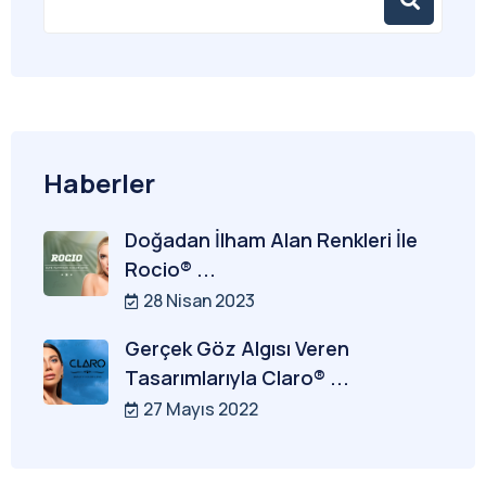
Haberler
Doğadan İlham Alan Renkleri İle
Rocio® ...
28 Nisan 2023
Gerçek Göz Algısı Veren
Tasarımlarıyla Claro® ...
27 Mayıs 2022