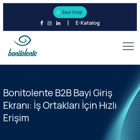
Bayi Girişi
E-Katalog
Bonitolente B2B Bayi Giriş
Ekranı: İş Ortakları İçin Hızlı
Erişim