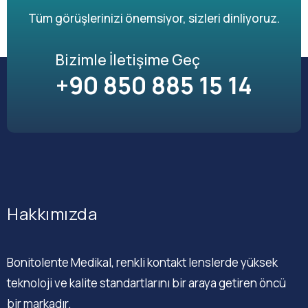
Tüm görüşlerinizi önemsiyor, sizleri dinliyoruz.
Bizimle İletişime Geç
+90 850 885 15 14
Hakkımızda
Bonitolente Medikal, renkli kontakt lenslerde yüksek
teknoloji ve kalite standartlarını bir araya getiren öncü
bir markadır.