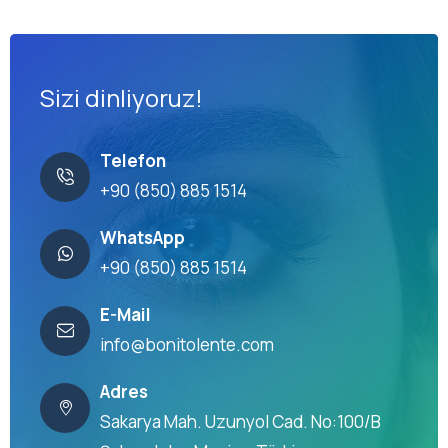
Sizi dinliyoruz!
Telefon
+90 (850) 885 1514
WhatsApp
+90 (850) 885 1514
E-Mail
info@bonitolente.com
Adres
Sakarya Mah. Uzunyol Cad. No:100/B